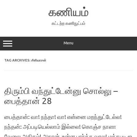
Skip
to
கணியம்
content
கட்டற்ற கணிநுட்பம்
Menu
TAG ARCHIVES:
சீனிவாசன்
திரும்பி வந்துட்டேன்னு சொல்லு –
பைத்தான் 28
பைத்தான்: வா! நந்தா! வா! என்னை மறந்துட்டேல்ல!
நந்தன்: அப்படியெல்லாம் இல்லை! கொஞ்ச நாளா
வேலை அதிகம்! அதான், உன்ன பார்க்க வரல! மத்தபடி ஐ