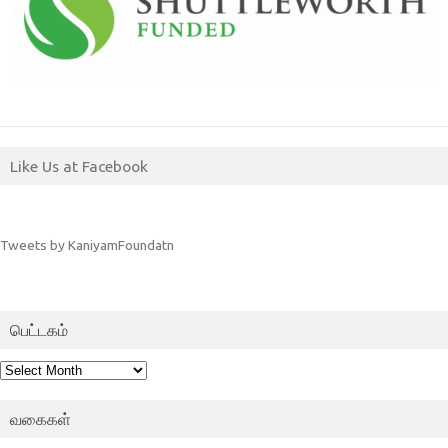
Like Us at Facebook
Tweets by KaniyamFoundatn
பெட்டகம்
பெட்டகம்
வகைகள்