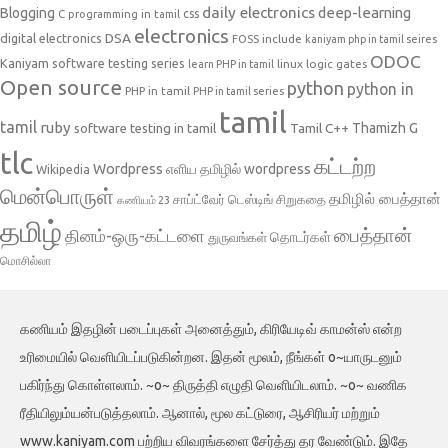
daily electronics
deep-learning
Blogging
css
C programming in tamil
electronics
DSA
digital electronics
include
FOSS
kaniyam php in tamil seires
ODOC
Kaniyam software testing series
linux
logic gates
learn PHP in tamil
Open source
python
python in
PHP in tamil
PHP in tamil series
tamil
tamil
ruby
Tamil C++
Thamizh G
software testing in tamil
tlc
கட்டற்ற
Wordpress
எளிய தமிழில் wordpress
Wikipedia
மென்பொருள்
தமிழில் பைத்தான்
சாப்ட்வேர் டெஸ்டிங்
சிறுகதை
கணியம் 23
தமிழ்
பைத்தான்
தினம்-ஒரு-கட்டளை
தொடர்கள்
துருவங்கள்
மொசில்லா
கணியம் இதழின் படைப்புகள் அனைத்தும், கிரியேடிவ் காமன்ஸ் என்ற
உரிமையில் வெளியிடப்படுகின்றன. இதன் மூலம், நீங்கள் o~யாருடனும்
பகிர்ந்து கொள்ளலாம். ~o~ திருத்தி எழுதி வெளியிடலாம். ~o~ வணிக
ரீதியிலும்யன்படுத்தலாம். ஆனால், மூல கட்டுரை, ஆசிரியர் மற்றும்
www.kaniyam.com பற்றிய விவரங்களை சேர்த்து தர வேண்டும். இதே