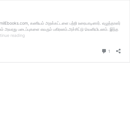
eTamilEbooks.com, கணியம் அறக்கட்டளை பற்றி உரையாடினார். எழுத்தாளர்
் அவரது படைப்புகளை எவரும் பகிரலாம்.அச்சிட்டு வெளியிடலாம். இந்த
கோவை
tinue reading
ஞானி
புத்தகங்கள்
Comment
1
–
கிரியேட்டிவ்
காமன்சு
உரிமையில்
வெளியிடுதல்