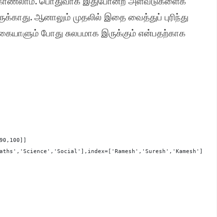
.
 காணலாம்
பொதுவாக இதுபோன்ற அளவீடுகளைக்
.
ுக்காது
ஆனாலும் முதலில் இதை வைத்துப் புரிந்து
ையாளும் போது சுலபமாக இருக்கும் என்பதற்காக
90,100]]
aths','Science','Social'],index=['Ramesh','Suresh','Kamesh'],dty