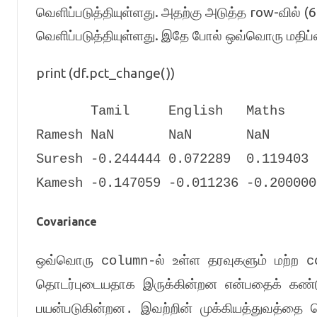
.
row-
(
வெளிப்படுத்தியுள்ளது
அதற்கு அடுத்த
வில்
.
வெளிப்படுத்தியுள்ளது
இதே போல் ஒவ்வொரு மதிப்பை
print (df.pct_change())
Tamil English Maths Sci
Ramesh NaN NaN NaN
Suresh -0.244444 0.072289 0.119403
Kamesh -0.147059 -0.011236 -0.20000
Covariance
ஒவ்வொரு
column-
ல் உள்ள தரவுகளும் மற்ற
c
தொடர்புடையதாக இருக்கின்றன என்பதைக் கண்ட
பயன்படுகின்றன
.
இவற்றின் முக்கியத்துவத்தை 