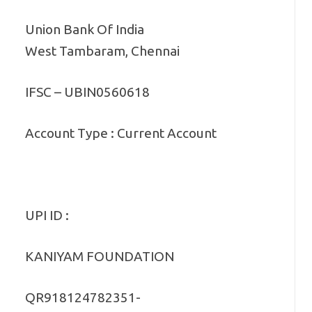
Union Bank Of India
West Tambaram, Chennai
IFSC – UBIN0560618
Account Type : Current Account
UPI ID :
pe='int32')
KANIYAM FOUNDATION
QR918124782351-