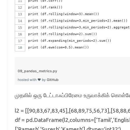
print (df.corr())
print (df.rank())
print (df.rolling(window=3).mean())
print (df.rolling(window=3,min_periods=2).mean())
print (df.rolling(window=3,min_periods=2).aggregat
print (df.rolling(window=2).sum())
print (df.expanding(min_periods=2).sum())
print (df.ewm(com=0.5).mean())
09_pandas_metrics.py
hosted with ❤ by
GitHub
முதலில் ஒரு டேட்டாஃப்பிரேமை உருவாக்கிக் கொள்
l2 = [[90,83,67,83,45],[68,89,75,56,73],[58,88,
df = pd.DataFrame(l2,columns=[‘Tamil’,’English’
[‘Ramesh’,’Suresh’,’Kamesh’],dtype=’int32′)