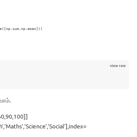
e([np.sum,np.mean]))
view raw
.
வோம்
60,90,100]]
,’Maths’,’Science’,’Social’],index=