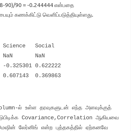
68-90)/90 = -0.244444
என்பதை
.
யும் கணக்கிட்டு வெளிப்படுத்தியுள்ளது
ence Social
 NaN NaN
 -0.325301 0.622222
0 0.607143 0.369863
olumn-
ல் உள்ள தரவுகளுடன் எந்த அளவுக்குத்
ுபிடிக்க
Covariance,Correlation
ஆகியவை
மெஷின் லேர்னிங் என்ற புத்தகத்தில் ஏற்கனவே