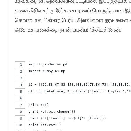
.
உதவுகின்றன
அவைகளின் பட்டியலை இப்பகுதியில்
கணக்கிடுவதற்கு இந்த உதாரணம் பொருத்தமாக இர
,
கொண்டால்
பின்னர் பெரிய அளவிலான தரவுகளை க
.
அதே உதாரணத்தை நான் பயன்படுத்தியுள்ளேன்
import pandas as pd
import numpy as np
l2 = [[90,83,67,83,45],[68,89,75,56,73],[58,88,60,
df = pd.DataFrame(l2,columns=['Tamil','English','M
print (df)
print (df.pct_change())
print (df['Tamil'].cov(df['English']))
print (df.cov())