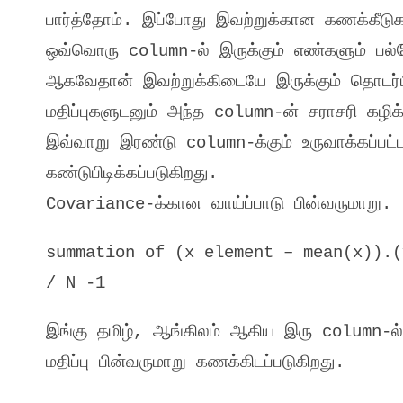
பார்த்தோம்
.
இப்போது இவற்றுக்கான கணக்கீடுக
ஒவ்வொரு
column-
ல் இருக்கும் எண்களும் பல
ஆகவேதான் இவற்றுக்கிடையே இருக்கும் தொட
மதிப்புகளுடனும் அந்த
column-
ன் சராசரி கழிக்
இவ்வாறு இரண்டு
column-
க்கும் உருவாக்கப்
கண்டுபிடிக்கப்படுகிறது
.
Covariance-
க்கான வாய்ப்பாடு பின்வருமாறு
.
summation of (x element – mean(x)).(
/ N -1
இங்கு தமிழ்
,
ஆங்கிலம் ஆகிய இரு
column-
ல
மதிப்பு பின்வருமாறு கணக்கிடப்படுகிறது
.