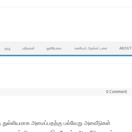
குழு
பதிவுகள்
ஒலியோடை
கணியம் அறக்கட்டளை
ABOUT
0 Comment
் துல்லியமாக அமைப்பதற்கு பல்வேறு அளவீடுகள்