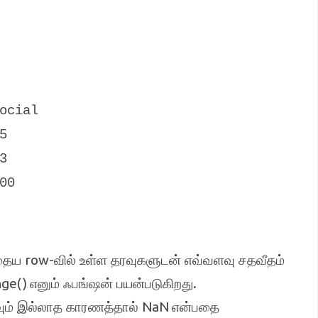
ocial
5
3
00
row-
்தைய
வில் உள்ள தரவுகளுடன் எவ்வளவு சதவீதம்
nge()
.
எனும் ஃபங்ஷன் பயன்படுகிறது
NaN
வும் இல்லாத காரணத்தால்
என்பதை