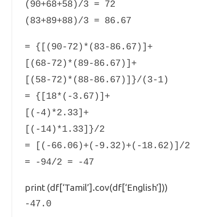
(90+68+58)/3 = 72
(83+89+88)/3 = 86.67
= {[(90-72)*(83-86.67)]+
[(68-72)*(89-86.67)]+
[(58-72)*(88-86.67)]}/(3-1)
= {[18*(-3.67)]+
[(-4)*2.33]+
[(-14)*1.33]}/2
= [(-66.06)+(-9.32)+(-18.62)]/2
= -94/2 = -47
print (df[‘Tamil’].cov(df[‘English’]))
-47.0