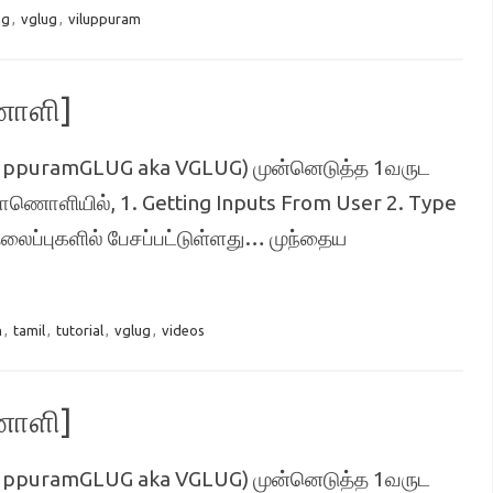
ng
,
vglug
,
viluppuram
ணொளி]
 (ViluppuramGLUG aka VGLUG) முன்னெடுத்த 1வருட
ாணொளியில், 1. Getting Inputs From User 2. Type
ைப்புகளில் பேசப்பட்டுள்ளது… முந்தைய
n
,
tamil
,
tutorial
,
vglug
,
videos
ணொளி]
 (ViluppuramGLUG aka VGLUG) முன்னெடுத்த 1வருட