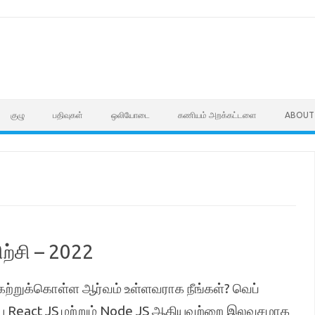
குழு
பதிவுகள்
ஒலியோடை
கணியம் அறக்கட்டளை
ABOUT
்சி – 2022
ற்றுக்கொள்ள ஆர்வம் உள்ளவராக நீங்கள்? வெப்
டிய React JS மற்றும் Node JS ஆகியவற்றை இலவசமாக