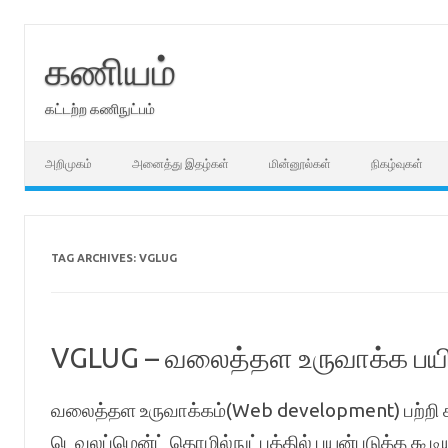
Skip
to
content
கணியம்
கட்டற்ற கணிநுட்பம்
அறிமுகம்
அனைத்து இதழ்கள்
மின்னூல்கள்
நிகழ்வுகள்
TAG ARCHIVES:
VGLUG
VGLUG – வலைத்தள உருவாக்க பயிற
வலைத்தள உருவாக்கம்(Web development) பற்றி க
டெவலப்மென்ட் தொழில்நுட்பத்தில் பயன்படுத்த கூ