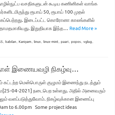
 தொழில்நுட்ப வசதிகளுடன் கூடிய கணினிகள் வாங்க
ளிடமிருந்து ரூபாய் 50, ரூபாய் 100 முதல்
்கப்பெற்றது. இடைப்பட்ட கொரோனா காலங்களில்
 தாமதமாகியது. இறுதியாக இந்த…
Read More »
SS
,
kabilan
,
Kaniyam
,
linux
,
linux-mint
,
paari
,
popos
,
vglug
,
நாள் இணையவழி நிகழ்வு…
ம் கட்டற்ற மென்பொருள் குழுமம் இணைந்து நடத்தும்
ழமை[25-04-2021] நடைபெற உள்ளது. அதில் அனைவரும்
ும் வளப்படுத்துவோம். நிகழ்வுக்கான இணைப்பு
:00am to 6.00pm Some project ideas