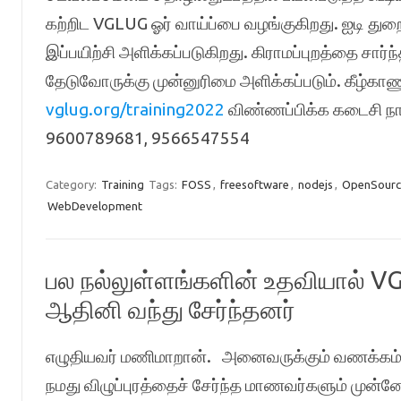
கற்றிட VGLUG ஓர் வாய்ப்பை வழங்குகிறது. ஐடி துற
இப்பயிற்சி அளிக்கப்படுகிறது. கிராமப்புறத்தை சா
தேடுவோருக்கு முன்னுரிமை அளிக்கப்படும். கீழ்காணு
vglug.org/training2022
விண்ணப்பிக்க கடைசி நா
9600789681, 9566547554
Category:
Training
Tags:
FOSS
,
freesoftware
,
nodejs
,
OpenSourc
WebDevelopment
பல நல்லுள்ளங்களின் உதவியால் VG
ஆதினி வந்து சேர்ந்தனர்
எழுதியவர் மணிமாறான். அனைவருக்கும் வணக்கம், வள
நமது விழுப்புரத்தைச் சேர்ந்த மாணவர்களும் முன்ன