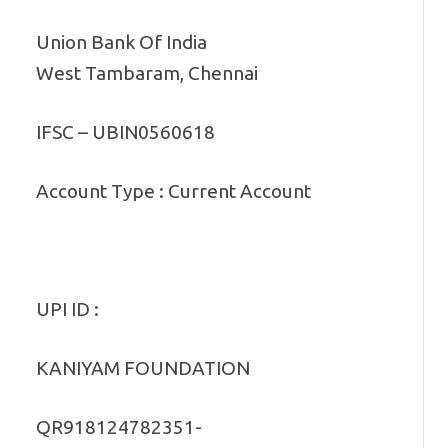
Union Bank Of India
West Tambaram, Chennai
IFSC – UBIN0560618
Account Type : Current Account
UPI ID :
KANIYAM FOUNDATION
QR918124782351-