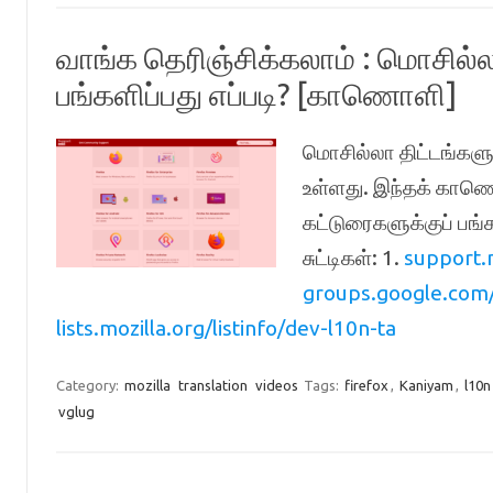
வாங்க தெரிஞ்சிக்கலாம் : மொசில்
பங்களிப்பது எப்படி? [காணொளி]
மொசில்லா திட்டங்களுக்
உள்ளது. இந்தக் காண
கட்டுரைகளுக்குப் பங
சுட்டிகள்: 1.
support.m
groups.google.com/
lists.mozilla.org/listinfo/dev-l10n-ta
Category:
mozilla
translation
videos
Tags:
firefox
,
Kaniyam
,
l10n
vglug