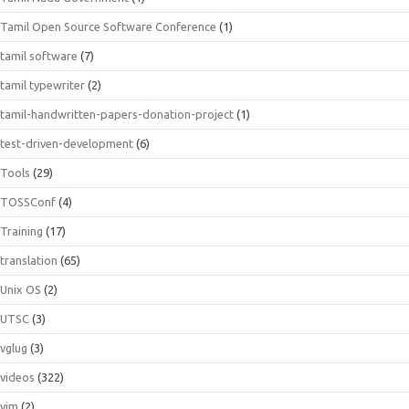
Tamil Open Source Software Conference
(1)
tamil software
(7)
tamil typewriter
(2)
tamil-handwritten-papers-donation-project
(1)
test-driven-development
(6)
Tools
(29)
TOSSConf
(4)
Training
(17)
translation
(65)
Unix OS
(2)
UTSC
(3)
vglug
(3)
videos
(322)
vim
(2)