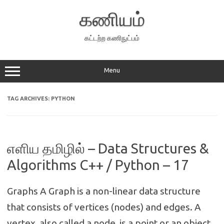
Skip
to
கணியம்
content
கட்டற்ற கணிநுட்பம்
Menu
TAG ARCHIVES:
PYTHON
எளிய தமிழில் – Data Structures &
Algorithms C++ / Python – 17
Graphs A Graph is a non-linear data structure
that consists of vertices (nodes) and edges. A
vertex, also called a node, is a point or an object