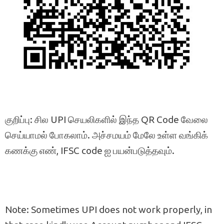
குறிப்பு: சில UPI செயலிகளில் இந்த QR Code வேலை
செய்யாமல் போகலாம். அச்சமயம் மேலே உள்ள வங்கிக்
கணக்கு எண், IFSC code ஐ பயன்படுத்தவும்.
Note: Sometimes UPI does not work properly, in