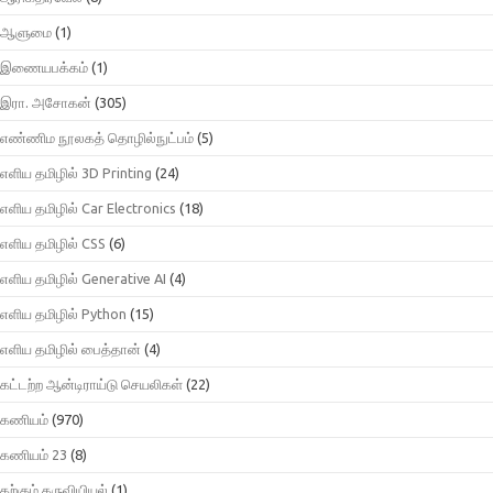
ஆளுமை
(1)
இணையபக்கம்
(1)
இரா. அசோகன்
(305)
எண்ணிம நூலகத் தொழில்நுட்பம்
(5)
எளிய தமிழில் 3D Printing
(24)
எளிய தமிழில் Car Electronics
(18)
எளிய தமிழில் CSS
(6)
எளிய தமிழில் Generative AI
(4)
எளிய தமிழில் Python
(15)
எளிய தமிழில் பைத்தான்
(4)
கட்டற்ற ஆன்டிராய்டு செயலிகள்
(22)
கணியம்
(970)
கணியம் 23
(8)
கற்கும் கருவியியல்
(1)