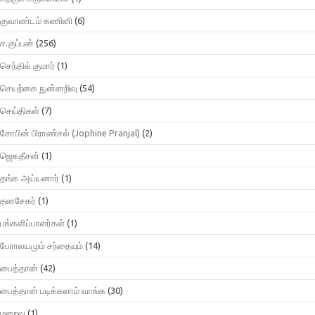
குவாண்டம் கணினி
(6)
ச.குப்பன்
(256)
செந்தில் குமார்
(1)
செயற்கை நுன்னறிவு
(54)
செய்திகள்
(7)
சோபின் பிராண்சல் (Jophine Pranjal)
(2)
ஜெகதீசன்
(1)
தங்க அய்யனார்
(1)
தனசேகர்
(1)
பங்களிப்பாளர்கள்
(1)
பேராலயமும் சந்தையும்
(14)
பைத்தான்
(42)
பைத்தான் படிக்கலாம் வாங்க
(30)
மறைவு
(1)