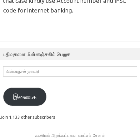
that case kindly use Account number and IFSC
code for internet banking.
பதிவுகளை மின்னஞ்சலில் பெறுக
மின்னஞ்சல்
முகவரி
இணைக
Join 1,133 other subscribers
கணியம் அறக்கட்டளை வாட்சப் சேனல்