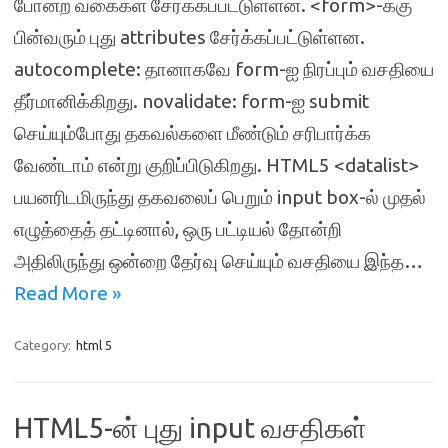
போன்ற வகைகள் சேர்க்கப்பட்டுள்ளன. <form>-க்கு
பின்வரும் புது attributes சேர்க்கப்பட்டுள்ளன.
autocomplete: தானாகவே form-ஐ நிரப்பும் வசதியை
தீர்மானிக்கிறது. novalidate: form-ஐ submit
செய்யும்போது தகவல்களை மீண்டும் சரிபார்க்க
வேண்டாம் என்று குறிப்பிடுகிறது. HTML5 <datalist>
பயனரிடமிருந்து தகவலைப் பெறும் input box-ல் முதல்
எழுத்தைத் தட்டினால், ஒரு பட்டியல் தோன்றி
அதிலிருந்து ஒன்றை தேர்வு செய்யும் வசதியை இந்த…
Read More »
Category:
html 5
HTML5-ன் புது input வசதிகள்