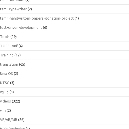
tamil typewriter
(2)
tamil-handwritten-papers-donation-project
(1)
test-driven-development
(6)
Tools
(29)
TOSSConf
(4)
Training
(17)
translation
(65)
Unix OS
(2)
UTSC
(3)
vglug
(3)
videos
(322)
vim
(2)
VR/AR/MR
(26)
Web Designing
(1)