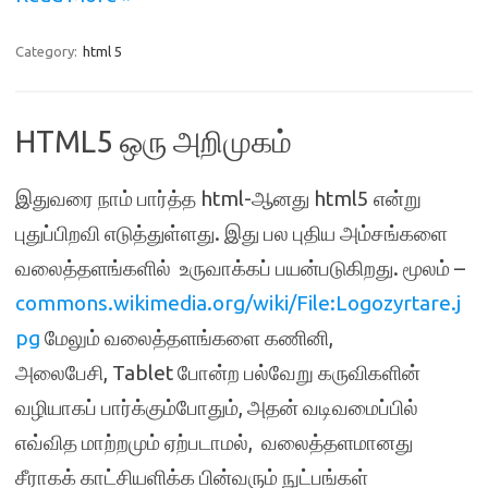
Category:
html 5
HTML5 ஒரு அறிமுகம்
இதுவரை நாம் பார்த்த html-ஆனது html5 என்று
புதுப்பிறவி எடுத்துள்ளது. இது பல புதிய அம்சங்களை
வலைத்தளங்களில் உருவாக்கப் பயன்படுகிறது. மூலம் –
commons.wikimedia.org/wiki/File:Logozyrtare.j
pg
மேலும் வலைத்தளங்களை கணினி,
அலைபேசி, Tablet போன்ற பல்வேறு கருவிகளின்
வழியாகப் பார்க்கும்போதும், அதன் வடிவமைப்பில்
எவ்வித மாற்றமும் ஏற்படாமல், வலைத்தளமானது
சீராகக் காட்சியளிக்க பின்வரும் நுட்பங்கள்