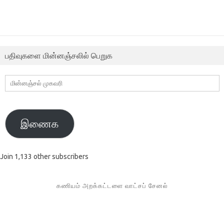
பதிவுகளை மின்னஞ்சலில் பெறுக
மின்னஞ்சல்
முகவரி
இணைக
Join 1,133 other subscribers
கணியம் அறக்கட்டளை வாட்சப் சேனல்