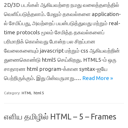
2D/3D படங்கள் ஆகியவற்றை நமது வலைத்தளத்தில்
வெளிப்படுத்தலாம். மேலும் தகவல்களை application-
ல் சேமிப்பது, அவற்றைப் பயன்படுத்துவது மற்றும் real-
time protocols மூலம் சேமித்த தகவல்களைப்
பரிமாறிக் கொள்வது போன்ற பல சிறப்பான
வேலைகளையும் javascript மற்றும் css ஆகியவற்றின்
துணைகொண்டு html5 செய்கிறது. HTML5-ம் ஒரு
சாதாரண html program-க்கான syntax-ஐயே
பெற்றிருக்கும். இது பின்வருமாறு.…
Read More »
Category:
HTML
html 5
எளிய தமிழில் HTML – 5 – Frames