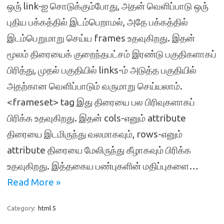
ஒரு் link-ஐ சொடுக்கும்போது, அதன் வெளிப்பாடு ஒரு்
புதிய பக்கத்தில் இடம்பெறாமல், அதே பக்கத்தில்
இடம்பெறுமாறு செய்ய frames உதவுகிறது. இதன்
மூலம் திரையைக் குறைந்தபட்சம் இரண்டு பகுதிகளாகப்
பிரித்து, முதல் பகுதியில் links-ம் அடுத்த பகுதியில்
அதற்கான வெளிப்பாடும் வருமாறு செய்யலாம்.
<frameset> tag இது திரையை பல பிரிவுகளாகப்
பிரிக்க உதவுகிறது. இதன் cols-எனும் attribute
திரையை இடமிருந்து வலமாகவும், rows-எனும்
attribute திரையை மேலிருந்து கீழாகவும் பிரிக்க
உதவுகிறது. இத்தகைய பண்புகளின் மதிப்புகளை…
Read More »
Category:
html 5