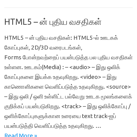
HTML5 – ன் புதிய வசதிகள்
HTML5 – ன் புதிய வசதிகள்: HTML5-ல் ஊடகக்
கோப்புகள், 2D/3D வரைபடங்கள்,
Forms போன்றவற்றைப் பயன்படுத்த பல புதிய வசதிகள்
உள்ளன. ஊடகம்(Media) : – <audio> – இது ஒலிக்
கோப்புகளை இயக்க உதவுகிறது. <video> – இது
காணொளிகளை வெளிப்படுத்த உதவுகிறது. <source>
– இது ஒலி / ஒளி உள்ளிட்ட பல்வேறு ஊடக மூலங்களைக்
குறிக்கப் பயன்படுகிறது. <track> – இது ஒலிக்கோப்பு /
ஒளிக்கோப்புகளுக்கான உரையை text track-ஐப்
பயன்படுத்தி வெளிப்படுத்த உதவுகிறது. …
Read More »