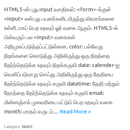
HTML5-ன் புது input வசதிகள்: <form>-க்குள்
<input> என்பது பயனர்களிடமிருந்து விவரங்களை
உள்ளீடாகப் பெற உதவும் ஓர் வகை ஆகும். HTML5-ல்
பின்வரும் பல <input> வகைகள்
அறிமுகப்படுத்தப்பட்டுள்ளன. color: பல்வேறு
நிறங்களை கொடுத்து அதிலிருந்து ஒரு நிறத்தை
தேர்ந்தெடுக்க உதவும் நிறக்கருவி date: calender-ஐ
வெளிப்படுமாறு செய்து அதிலிருந்து ஒரு தேதியை
தேர்ந்தெடுக்க உதவும் கருவி datetime: தேதி மற்றும்
நேரத்தை தேர்ந்தெடுக்க உதவும் கருவி email:
மின்னஞ்சல் முகவரியை மட்டும் பெற உதவும் வகை
month: மாதம் வருடம்…
Read More »
Category:
html 5