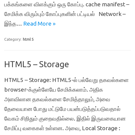
பக்கங்களை விளக்கும் ஒரு கோப்பு. cache manifest –
சேமிக்க விரும்பும் கோப்புகளின் பட்டியல் Network –
இந்த…
Read More »
Category:
html 5
HTML5 – Storage
HTML5 – Storage: HTML5-ல் பல்வேறு தகவல்களை
browser-க்குள்ளேயே சேமிக்கலாம். அதிக
அளவிலான தகவல்களை சேமித்தாலும், அவை
தேவையான போது மட்டுமே பயன்படுத்தப்படுவதால்
வேகம் சிறிதும் குறைவதில்லை. இதில் இருவகையான
சேமிப்பு வகைகள் உள்ளன. அவை, Local Storage :