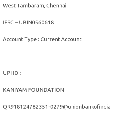
West Tambaram, Chennai
IFSC – UBIN0560618
Account Type : Current Account
UPI ID :
KANIYAM FOUNDATION
QR918124782351-0279@unionbankofindia