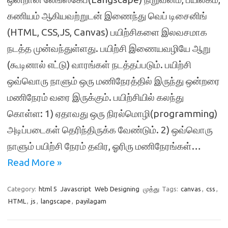
கணியம் ஆகியவற்றுடன் இணைந்து வெப் டிசைனிங்
(HTML, CSS,JS, Canvas) பயிற்சிகளை இலவசமாக
நடத்த முன்வந்துள்ளது. பயிற்சி இணையவழியே ஆறு
(கூடினால் எட்டு) வாரங்கள் நடத்தப்படும். பயிற்சி
ஒவ்வொரு நாளும் ஒரு மணிநேரத்தில் இருந்து ஒன்றரை
மணிநேரம் வரை இருக்கும். பயிற்சியில் கலந்து
கொள்ள: 1) ஏதாவது ஒரு நிரல்மொழி(programming)
அடிப்படைகள் தெரிந்திருக்க வேண்டும். 2) ஒவ்வொரு
நாளும் பயிற்சி நேரம் தவிர, ஓரிரு மணிநேரங்கள்…
Read More »
Category:
html 5
Javascript
Web Designing
முத்து
Tags:
canvas
,
css
,
HTML
,
js
,
langscape
,
payilagam