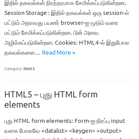
இதில் தகவல்கள் நிரந்தரமாக சேமிக்கப்படுகின்றன.
Session Storage : இதில் தகவல்கள் ஒரு session-ல்
மட்டும் அதாவது பயனர் browser-ஐ மூடும் வரை
மட்டும் சேமிக்கப்படுகின்றன. பின் அவை
அழிக்கப்படுகின்றன. Cookies: HTML4-ல் இதுபோல
தகவல்களை…
Read More »
Category:
html 5
HTML5 – புது HTML form
elements
புது HTML form elements: Form-ஐ நிரப்பு input
வகை போலவே <datalist> <keygen> <output>