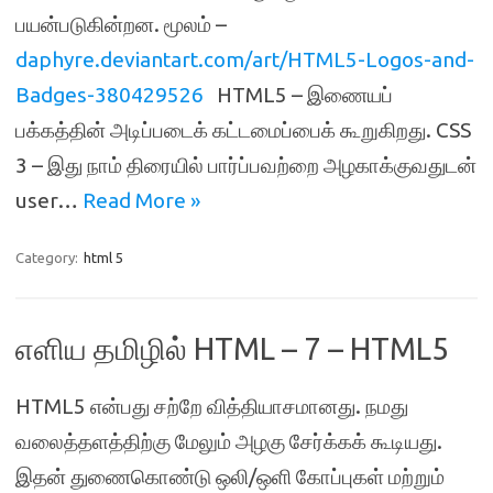
பயன்படுகின்றன. மூலம் –
daphyre.deviantart.com/art/HTML5-Logos-and-
Badges-380429526
HTML5 – இணையப்
பக்கத்தின் அடிப்படைக் கட்டமைப்பைக் கூறுகிறது. CSS
3 – இது நாம் திரையில் பார்ப்பவற்றை அழகாக்குவதுடன்
user…
Read More »
Category:
html 5
எளிய தமிழில் HTML – 7 – HTML5
HTML5 என்பது சற்றே வித்தியாசமானது. நமது
வலைத்தளத்திற்கு மேலும் அழகு சேர்க்கக் கூடியது.
இதன் துணைகொண்டு ஒலி/ஒளி கோப்புகள் மற்றும்