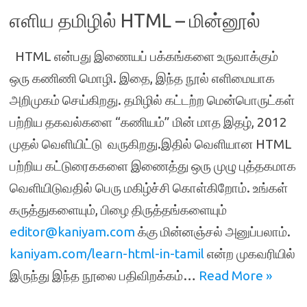
எளிய தமிழில் HTML – மின்னூல்
HTML என்பது இணையப் பக்கங்களை உருவாக்கும்
ஒரு கணிணி மொழி. இதை, இந்த நூல் எளிமையாக
அறிமுகம் செய்கிறது. தமிழில் கட்டற்ற மென்பொருட்கள்
பற்றிய தகவல்களை “கணியம்” மின் மாத இதழ், 2012
முதல் வெளியிட்டு வருகிறது.இதில் வெளியான HTML
பற்றிய கட்டுரைககளை இணைத்து ஒரு முழு புத்தகமாக
வெளியிடுவதில் பெரு மகிழ்ச்சி கொள்கிறோம். உங்கள்
கருத்துகளையும், பிழை திருத்தங்களையும்
editor@kaniyam.com
க்கு மின்னஞ்சல் அனுப்பலாம்.
kaniyam.com/learn-html-in-tamil
என்ற முகவரியில்
இருந்து இந்த நூலை பதிவிறக்கம்…
Read More »