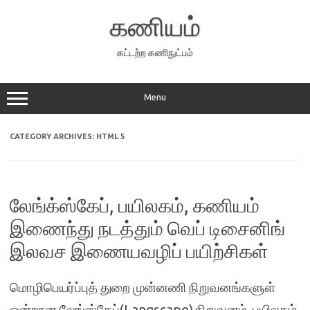
Skip
to
கணியம்
content
கட்டற்ற கணிநுட்பம்
Menu
CATEGORY ARCHIVES:
HTML 5
லேங்க்ஸ்கேப், பயிலகம், கணியம்
இணைந்து நடத்தும் வெப் டிசைனிங்
இலவச இணையவழிப் பயிற்சிகள்
மொழிபெயர்ப்புத் துறை முன்னணி நிறுவனங்களுள்
ஒன்றான லேங்ஸ்கேப்(Langscape) நிறுவனம், பயிலகம்,