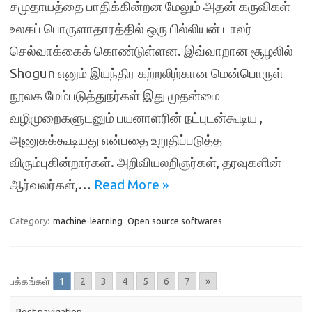
சமுதாயத்தை பாதிக்கின்றன மேலும் அதன் கருவிகள்
உலகப் பொருளாதாரத்தில் ஒரு பில்லியன் டாலர்
செல்வாக்கைக் கொண்டுள்ளன. இவ்வாறான சூழலில்
Shogun எனும் இயந்திர கற்றலிற்கான மென்பொருள்
நூலக மேம்படுத்துநர்கள் இது முதன்மை
வழிமுறைகளுடனும் பயனாளரின் நட்புடன்கூடிய ,
அணுகக்கூடியது என்பதை உறுதிப்படுத்த
விரும்புகின்றார்கள். அறிவியலறிஞர்கள், தரவுகளின்
ஆர்வலர்கள்,…
Read More »
Category:
machine-learning
Open source softwares
பக்கங்கள்
1
2
3
4
5
6
7
»