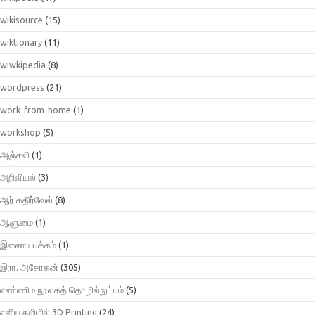
wikisource
(15)
wiktionary
(11)
wiwkipedia
(8)
wordpress
(21)
work-from-home
(1)
workshop
(5)
அஞ்சலி
(1)
அறிவியல்
(3)
ஆர்.கதிர்வேல்
(8)
ஆளுமை
(1)
இணையபக்கம்
(1)
இரா. அசோகன்
(305)
எண்ணிம நூலகத் தொழில்நுட்பம்
(5)
எளிய தமிழில் 3D Printing
(24)