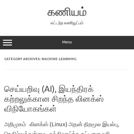
Skip
to
கணியம்
content
கட்டற்ற கணிநுட்பம்
Menu
CATEGORY ARCHIVES:
MACHINE-LEARNING
செய்யறிவு (AI), இயந்திரக்
கற்றலுக்கான சிறந்த லினக்ஸ்
விநியோகங்கள்
அறிமுகம் லினக்ஸ் (Linux) அதன் திறமூல இயல்பு,
நெகிழ்வுத்தன்மை , சக்திவாய்ந்த கட்டளை வரி