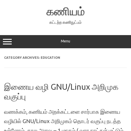
Skip
to
கணியம்
content
கட்டற்ற கணிநுட்பம்
Menu
CATEGORY ARCHIVES:
EDUCATION
இணைய வழி GNU/Linux அறிமுக
வகுப்பு
வணக்கம், கணியம் அறக்கட்டளை சார்பாக இணைய
வழியில் GNU/Linux அறிமுகம் தொடர் வகுப்பு நடத்த
உள்ளோம். கால அளவு – 1 மாதம் ( வார நாட்கள் மட்டும்.