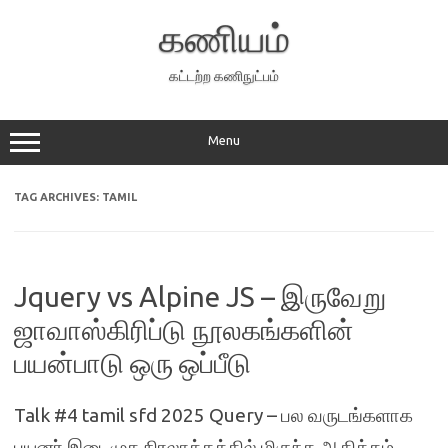
Skip
to
கணியம்
content
கட்டற்ற கணிநுட்பம்
Menu
TAG ARCHIVES:
TAMIL
Jquery vs Alpine JS – இருவேறு
ஜாவாஸ்கிரிப்டு நூலகங்களின்
பயன்பாடு ஒரு ஒப்பீடு
Talk #4 tamil sfd 2025 Query – பல வருடங்களாக
பயனர் இடைமுக நிரலாக்கத்தில் மிகுந்த ஆதிக்கம்