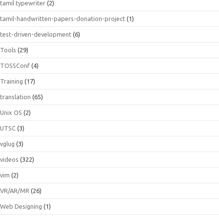
tamil typewriter
(2)
tamil-handwritten-papers-donation-project
(1)
test-driven-development
(6)
Tools
(29)
TOSSConf
(4)
Training
(17)
translation
(65)
Unix OS
(2)
UTSC
(3)
vglug
(3)
videos
(322)
vim
(2)
VR/AR/MR
(26)
Web Designing
(1)