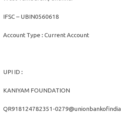
IFSC – UBIN0560618
Account Type : Current Account
UPI ID :
KANIYAM FOUNDATION
QR918124782351-0279@unionbankofindia