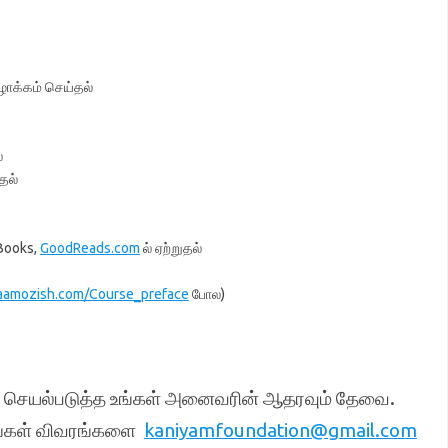
ழாக்கம் செய்தல்
்
தல்
Books,
GoodReads.com
ல் ஏற்றுதல்
aamozish.com/Course_preface
போல)
ி செயல்படுத்த உங்கள் அனைவரின் ஆதரவும் தேவை.
உங்கள் விவரங்களை
kaniyamfoundation@gmail.com