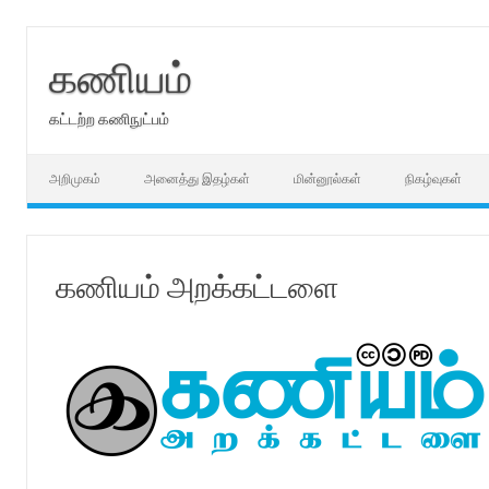
Skip
to
content
கணியம்
கட்டற்ற கணிநுட்பம்
அறிமுகம்
அனைத்து இதழ்கள்
மின்னூல்கள்
நிகழ்வுகள்
கணியம் அறக்கட்டளை