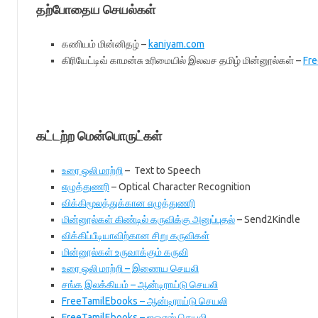
தற்போதைய செயல்கள்
கணியம் மின்னிதழ் –
kaniyam.com
கிரியேட்டிவ் காமன்சு உரிமையில் இலவச தமிழ் மின்னூல்கள் –
Fr
கட்டற்ற மென்பொருட்கள்
உரை ஒலி மாற்றி
– Text to Speech
எழுத்துணரி
– Optical Character Recognition
விக்கிமூலத்துக்கான எழுத்துணரி
மின்னூல்கள் கிண்டில் கருவிக்கு அனுப்புதல்
– Send2Kindle
விக்கிப்பீடியாவிற்கான சிறு கருவிகள்
மின்னூல்கள் உருவாக்கும் கருவி
உரை ஒலி மாற்றி – இணைய செயலி
சங்க இலக்கியம் – ஆன்டிராய்டு செயலி
FreeTamilEbooks – ஆன்டிராய்டு செயலி
FreeTamilEbooks – ஐஒஎஸ் செயலி