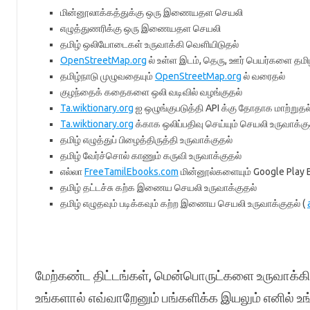
மின்னூலாக்கத்துக்கு ஒரு இணையதள செயலி
எழுத்துணரிக்கு ஒரு இணையதள செயலி
தமிழ் ஒலியோடைகள் உருவாக்கி வெளியிடுதல்
OpenStreetMap.org
ல் உள்ள இடம், தெரு, ஊர் பெயர்களை தமி
தமிழ்நாடு முழுவதையும்
OpenStreetMap.org
ல் வரைதல்
குழந்தைக் கதைகளை ஒலி வடிவில் வழங்குதல்
Ta.wiktionary.org
ஐ ஒழுங்குபடுத்தி API க்கு தோதாக மாற்றுதல
Ta.wiktionary.org
க்காக ஒலிப்பதிவு செய்யும் செயலி உருவாக்கு
தமிழ் எழுத்துப் பிழைத்திருத்தி உருவாக்குதல்
தமிழ் வேர்ச்சொல் காணும் கருவி உருவாக்குதல்
எல்லா
FreeTamilEbooks.com
மின்னூல்களையும் Google Play 
தமிழ் தட்டச்சு கற்க இணைய செயலி உருவாக்குதல்
தமிழ் எழுதவும் படிக்கவும் கற்ற இணைய செயலி உருவாக்குதல் (
மேற்கண்ட திட்டங்கள், மென்பொருட்களை உருவாக்க
உங்களால் எவ்வாறேனும் பங்களிக்க இயலும் எனில் 