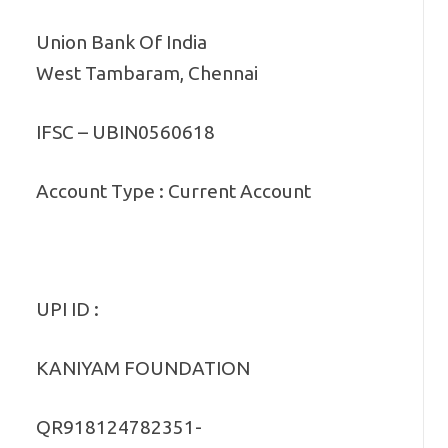
Union Bank Of India
West Tambaram, Chennai
IFSC – UBIN0560618
Account Type : Current Account
UPI ID :
KANIYAM FOUNDATION
QR918124782351-