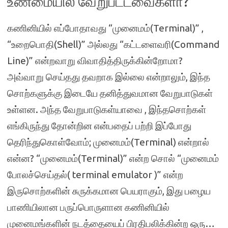
உண்மையில் வேறுபட்டவைகளா?
கணினியில் எப்போதாவது “முனைமம்(Terminal)” ,
“உறைபொதி(Shell)” அல்லது “கட்டளைவரி(Command
Line)” என்றவாறு விவாதித்திருக்கின்றோமா?
அவ்வாறு செய்தது தவறாக இல்லை என்றாலும், இந்த
சொற்களுக்கு இடையே தனித்துவமான வேறுபாடுகள்
உள்ளன. அந்த வேறுபாடுகள்யாவை , இந்தசொற்கள்
எங்கிருந்து தோன்றின என்பதைப் பற்றி இப்போது
தெரிந்துகொள்வோம்; முனைமம்(Terminal) என்றால்
என்ன? “முனைமம்(Terminal)” என்ற சொல் “முனைமம்
போலச்செய்தல்( terminal emulator )” என்ற
இருசொற்களின் சுருக்கமான பெயராகும், இது பழைய
பாணியிலான பருப்பொருளான கணினியில்
முனைமங்களின் நடத்தையைப் பிரதிபலிக்கின்ற ஒரு…