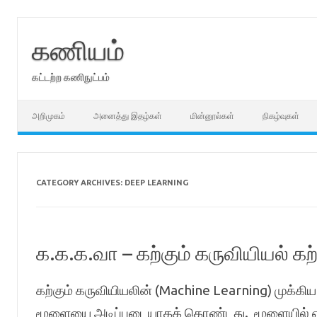
Skip
to
content
கணியம்
கட்டற்ற கணிநுட்பம்
அறிமுகம்
அனைத்து இதழ்கள்
மின்னூல்கள்
நிகழ்வுகள்
CATEGORY ARCHIVES:
DEEP LEARNING
க.க.க.வா – கற்கும் கருவியியல் கற
கற்கும் கருவியியலின் (Machine Learning) முக்
மூளையை அடிப்படையாகக் கொண்டது. மூளையில் ஏற