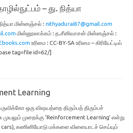
ில்நுட்பம் – து. நித்யா
நித்யா மின்னஞ்சல் :
nithyadurai87@gmail.com
il.com
மின்னூலாக்கம் : த.சீனிவாசன் மின்னஞ்சல் :
Ebooks.com
உரிமை : CC-BY-SA உரிமை – கிரியேட்டிவ்
ebase tag=file id=62/]
ment Learning
ுவிக்கோ ஒரு விஷயத்தை திரும்பத் திரும்பச்
 முயலும் முறைக்கு ‘Reinforcement Learning’ என்று
ing cars), கணினியோடு மக்களை விளையாடச் செய்யும்