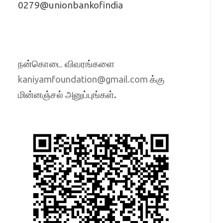
0279@unionbankofindia
நன்கொடை விவரங்களை
க்கு
kaniyamfoundation@gmail.com
மின்னஞ்சல் அனுப்புங்கள்.