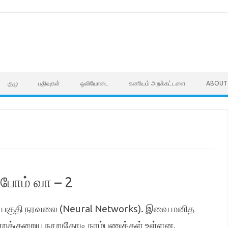
குழு
பதிவுகள்
ஒலியோடை
கணியம் அறக்கட்டளை
ABOUT
்போம் வா – 2
கிய பகுதி நரவலை (Neural Networks). இவை மனித
க்குறைய நூறுகோடி நரம்பணுக்கள் உள்ளன,