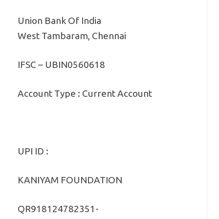
Union Bank Of India
West Tambaram, Chennai
IFSC – UBIN0560618
Account Type : Current Account
UPI ID :
KANIYAM FOUNDATION
QR918124782351-