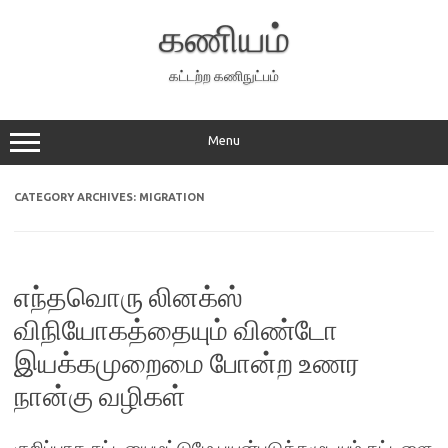
Skip
to
கணியம்
content
கட்டற்ற கணிநுட்பம்
Menu
CATEGORY ARCHIVES:
MIGRATION
எந்தவொரு லினக்ஸ்
விநியோகத்தையும் விண்டோ
இயக்கமுறைமை போன்ற உணர
நான்கு வழிகள்