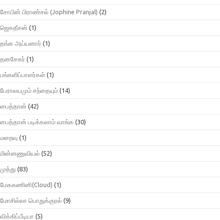
சோபின் பிராண்சல் (Jophine Pranjal)
(2)
ஜெகதீசன்
(1)
தங்க அய்யனார்
(1)
தனசேகர்
(1)
பங்களிப்பாளர்கள்
(1)
பேராலயமும் சந்தையும்
(14)
பைத்தான்
(42)
பைத்தான் படிக்கலாம் வாங்க
(30)
மறைவு
(1)
மின்னணுவியல்
(52)
முத்து
(83)
மேககணினி(Cloud)
(1)
மோசில்லா பொதுக்குரல்
(9)
விக்கிப்பீடியா
(5)