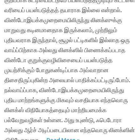
குறிப்பாக சுட்டியைமட்டுமே பயன்படுத்தமுடியும் கட்டளை
வரியைப் பயன்படுத்தத் தயாராக இல்லை என்றால்.
விண்டோஇயக்கமுறைமையிலிருந்து லினக்ஸுக்கு
மாறுவது கடினமானதாக இருக்கலாம், முற்றிலும்
புதியவராக இருந்தால், சூழல் பட்டிகளில் இல்லாத ஒரு
வாய்ப்பிற்காக அல்லது லினக்ஸில் பிணைக்கப்படாத
விண்டோ குறுக்குவழிவிசையைப் பயன்படுத்த
முயற்சிக்கும் போதுகண்டிப்பாக அவ்வாறான
திசைதிருப்புகின்ற அலையால் பாதிக்கப்பட்டிருப்போம்.
நல்வாய்ப்பாக, விண்டோஇயக்கமுறைமையிலிருந்து
புதிய மாற்றங்களுக்கு மிகவும் வசதியாக எந்தவொரு
லினக்ஸ் விநியோகத்தையும் மாற்றியமைக்க
பல்வேறுவழிகள் உள்ளன. அது உபுண்டு, ஃபெடோரா
அல்லது ஆர்ச் அடிப்படையிலான எந்தவொரு லினக்ஸின்