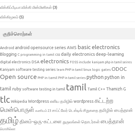
விக்கிப்பீடியா:விக்கி மின்மினிகள்
(3)
விக்கிமூலம்
(5)
குறிச்சொற்கள்
basic electronics
AWS
android opensource series
Android
daily electronics
deep-learning
Blogging
css
C programming in tamil
electronics
DSA
digital electronics
include
FOSS
kaniyam php in tamil seires
ODOC
Kaniyam software testing series
linux
logic gates
learn PHP in tamil
Open source
python
python in
PHP in tamil
PHP in tamil series
tamil
tamil
ruby
Tamil C++
Thamizh G
software testing in tamil
tlc
கட்டற்ற
Wordpress
எளிய தமிழில் wordpress
Wikipedia
மென்பொருள்
தமிழில் பைத்தான்
சாப்ட்வேர் டெஸ்டிங்
சிறுகதை
கணியம் 23
தமிழ்
பைத்தான்
தினம்-ஒரு-கட்டளை
தொடர்கள்
துருவங்கள்
மொசில்லா