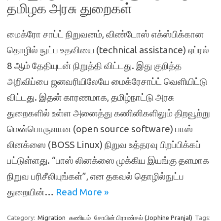
தமிழக அரசு துறைகள்
மைக்ரோ சாப்ட் நிறுவனம், விண்டோஸ் எக்ஸ்பிக்கான
தொழில் நுட்ப உதவியை (technical assistance) ஏப்ரல்
8 ஆம் தேதியுடன் நிறுத்தி விட்டது. இது குறித்த
அறிவிப்பை ஜனவரியிலேயே மைக்ரேசாப்ட் வெளியிட்டு
விட்டது. இதன் காரணமாக, தமிழ்நாட்டு அரசு
துறைகளில் உள்ள அனைத்து கணினிகளிலும் திறவூற்று
மென்பொருளான (open source software) பாஸ்
லினக்ஸை (BOSS Linux) நிறுவ உத்தரவு பிறப்பிக்கப்
பட்டுள்ளது. “பாஸ் லினக்ஸை முக்கிய இயங்கு தளமாக
நிறுவ பரிசீலியுங்கள்”, என தகவல் தொழில்நுட்ப
துறையின்…
Read More »
Category:
Migration
கணியம்
சோபின் பிராண்சல் (Jophine Pranjal)
Tags: