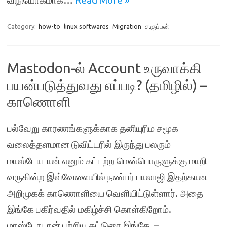
விநியோகமாக…
Read More »
Category:
how-to
linux softwares
Migration
ச.குப்பன்
Mastodon-ல் Account உருவாக்கி
பயன்படுத்துவது எப்படி? (தமிழில்) –
காணொளி
பல்வேறு காரணங்களுக்காக தனியுரிம சமூக
வலைத்தளமான டுவிட்டரில் இருந்து பலரும்
மாஸ்டோடான் எனும் கட்டற்ற மென்பொருளுக்கு மாறி
வருகின்ற இவ்வேளையில் நண்பர் பாலாஜி இதற்கான
அறிமுகக் காணொளியை வெளியிட்டுள்ளார். அதை
இங்கே பகிர்வதில் மகிழ்ச்சி கொள்கிறோம்.
மாஸ்டோடான் பற்றிய கட்டுரை இங்கே –