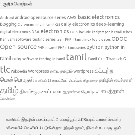
குறிச்சொற்கள்
basic electronics
AWS
android opensource series
Android
daily electronics
deep-learning
Blogging
css
C programming in tamil
electronics
DSA
digital electronics
include
FOSS
kaniyam php in tamil seires
ODOC
Kaniyam software testing series
linux
logic gates
learn PHP in tamil
Open source
python
python in
PHP in tamil
PHP in tamil series
tamil
tamil
ruby
Tamil C++
Thamizh G
software testing in tamil
tlc
கட்டற்ற
Wordpress
எளிய தமிழில் wordpress
Wikipedia
மென்பொருள்
தமிழில் பைத்தான்
சாப்ட்வேர் டெஸ்டிங்
சிறுகதை
கணியம் 23
தமிழ்
பைத்தான்
தினம்-ஒரு-கட்டளை
தொடர்கள்
துருவங்கள்
மொசில்லா
கணியம் இதழின் படைப்புகள் அனைத்தும், கிரியேடிவ் காமன்ஸ் என்ற
உரிமையில் வெளியிடப்படுகின்றன. இதன் மூலம், நீங்கள் o~யாருடனும்