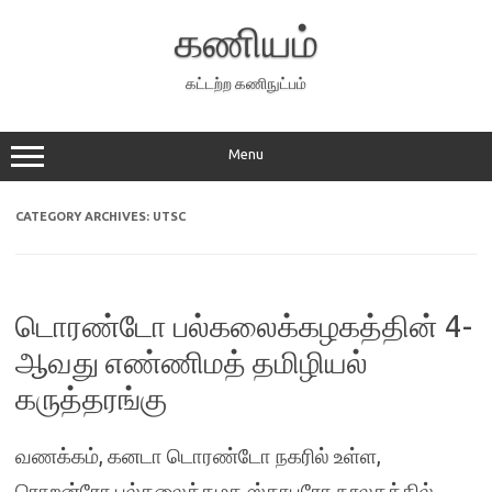
Skip
to
கணியம்
content
கட்டற்ற கணிநுட்பம்
Menu
CATEGORY ARCHIVES:
UTSC
டொரண்டோ பல்கலைக்கழகத்தின் 4-
ஆவது எண்ணிமத் தமிழியல்
கருத்தரங்கு
வணக்கம், கனடா டொரண்டோ நகரில் உள்ள,
ரொறன்ரோ பல்கலைக்கழக ஸ்காபரோ நூலகத்தில்