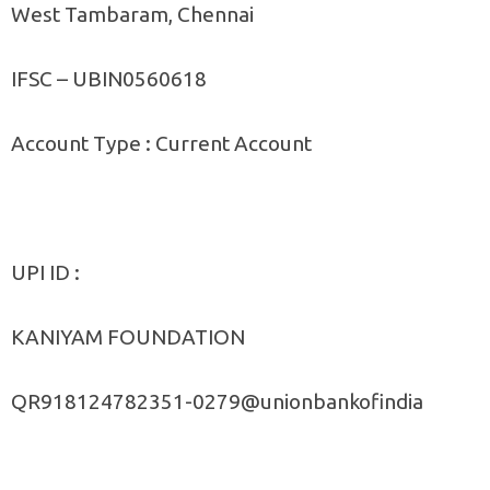
West Tambaram, Chennai
IFSC – UBIN0560618
Account Type : Current Account
UPI ID :
KANIYAM FOUNDATION
QR918124782351-0279@unionbankofindia