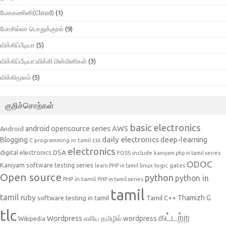
மேககணினி(Cloud)
(1)
மோசில்லா பொதுக்குரல்
(9)
விக்கிப்பீடியா
(5)
விக்கிப்பீடியா:விக்கி மின்மினிகள்
(3)
விக்கிமூலம்
(5)
குறிச்சொற்கள்
basic electronics
AWS
android opensource series
Android
daily electronics
deep-learning
Blogging
css
C programming in tamil
electronics
DSA
digital electronics
include
FOSS
kaniyam php in tamil seires
ODOC
Kaniyam software testing series
linux
logic gates
learn PHP in tamil
Open source
python
python in
PHP in tamil
PHP in tamil series
tamil
tamil
ruby
Tamil C++
Thamizh G
software testing in tamil
tlc
கட்டற்ற
Wordpress
எளிய தமிழில் wordpress
Wikipedia