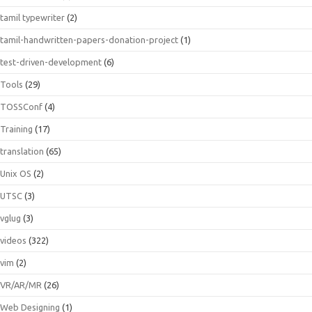
tamil typewriter
(2)
tamil-handwritten-papers-donation-project
(1)
test-driven-development
(6)
Tools
(29)
TOSSConf
(4)
Training
(17)
translation
(65)
Unix OS
(2)
UTSC
(3)
vglug
(3)
videos
(322)
vim
(2)
VR/AR/MR
(26)
Web Designing
(1)