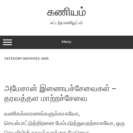
Skip
to
கணியம்
content
கட்டற்ற கணிநுட்பம்
Menu
CATEGORY ARCHIVES:
AWS
அமேசான் இணையச்சேவைகள் –
தரவத்தள மாற்றச்சேவை
வணிகக்காரணங்களுக்காகவோ,
செயல்பாட்டுத்திறனை மேம்படுத்துவதற்காகவோ, ஒரு
செயலியின் தரவுத்தளத்தை வேறொரு