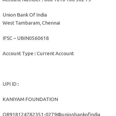
Union Bank Of India
West Tambaram, Chennai
IFSC – UBIN0560618
Account Type : Current Account
UPI ID :
KANIYAM FOUNDATION
QR918124782351-0279@unionbankofindia