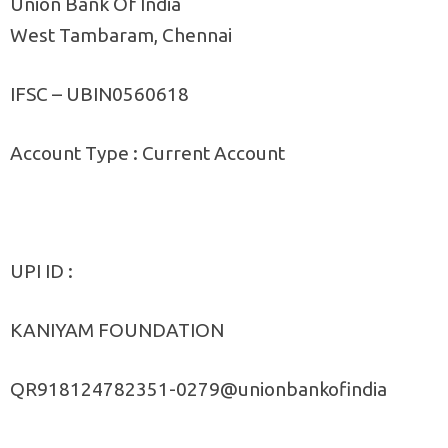
Union Bank Of India
West Tambaram, Chennai
IFSC – UBIN0560618
Account Type : Current Account
UPI ID :
KANIYAM FOUNDATION
QR918124782351-0279@unionbankofindia