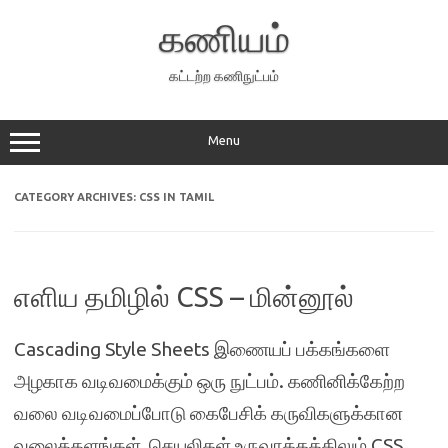
Skip
to
கணியம்
content
கட்டற்ற கணிநுட்பம்
Menu
CATEGORY ARCHIVES:
CSS IN TAMIL
எளிய தமிழில் CSS – மின்னூல்
Cascading Style Sheets இணையப் பக்கங்களை
அழகாக வடிவமைக்கும் ஒரு நுட்பம். கணினிக்கேற்ற
வலை வடிவமைப்போடு கைபேசிக் கருவிகளுக்கான
வலைத்தளங்கள், செயலிகள் உருவாக்கத்திலும் CSS