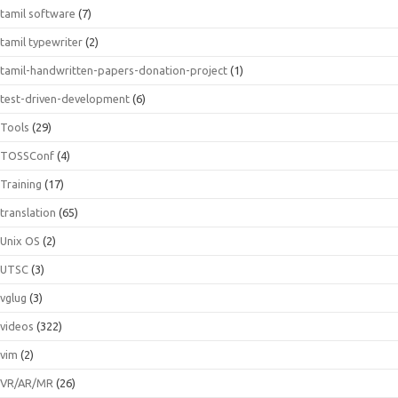
tamil software
(7)
tamil typewriter
(2)
tamil-handwritten-papers-donation-project
(1)
test-driven-development
(6)
Tools
(29)
TOSSConf
(4)
Training
(17)
translation
(65)
Unix OS
(2)
UTSC
(3)
vglug
(3)
videos
(322)
vim
(2)
VR/AR/MR
(26)