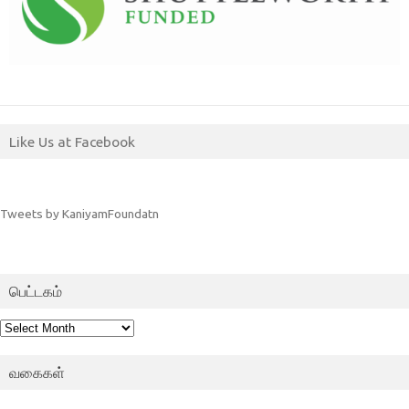
Like Us at Facebook
Tweets by KaniyamFoundatn
பெட்டகம்
பெட்டகம்
வகைகள்