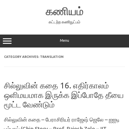
Skip
to
கணியம்
content
கட்டற்ற கணிநுட்பம்
Menu
CATEGORY ARCHIVES:
TRANSLATION
சில்லுவின் கதை 16. எதிர்காலம்
ஒளிமயமாக இருக்க இப்போதே தீயை
மூட்ட வேண்டும்
சில்லுவின் கதை – பேராசிரியர் ராஜேஷ் ஜெலே – ஐஐடி
பம்பாய் (Chip Story – Prof. Rajesh Zele – IIT