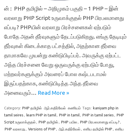
ன் : PHP தமிழில் – அறிமுகம் பகுதி – 1 PHP – இன்
வரலாறு PHP Script உருவாக்குதல் PHP பிரபலமானது
எப்படி? PHPயின் வரலாறு பிரச்சனைகள் ஏற்படும்
போதே அதன் தீர்வுகளும் தேடப்படுகிறது. எங்கு தேடியும்
தீர்வுகள் கிடைக்காத பட்சத்தில், அதற்கான தீர்வை
தாமாகவே முயன்று கண்டுபிடிப்பர். அவருக்கு ஏற்பட்ட
அந்த பிரச்சனை வேறு ஒருவருக்கு ஏற்படும் போது,
மற்றவர்களுக்கும் அவரைப் போல கஷ்டபடாமல்
இருப்பதற்காக, கண்டுபிடித்த அந்த தீர்வை
அனைவரும்…
Read More »
Category:
PHP தமிழில்
ஆர்.கதிர்வேல்
கணியம்
Tags:
kaniyam php in
tamil seires
,
learn PHP in tamil
,
PHP in tamil
,
PHP in tamil series
,
PHP
Script உருவாக்குதல்
,
PHP தமிழில்
,
PHP பயில
,
PHP பிரபலமானது எப்படி?
,
PHP வரலாறு
,
Versions of PHP
,
ஆர்.கதிர்வேல்
,
எளிய தமிழில் PHP
,
எளிய