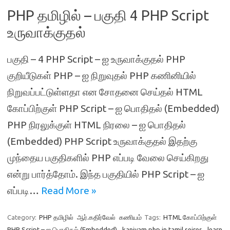
PHP தமிழில் – பகுதி 4 PHP Script
உருவாக்குதல்
பகுதி – 4 PHP Script – ஐ உருவாக்குதல் PHP
குறியீடுகள் PHP – ஐ நிறுவுதல் PHP கணினியில்
நிறுவப்பட்டுள்ளதா என சோதனை செய்தல் HTML
கோப்பிற்குள் PHP Script – ஐ பொதிதல் (Embedded)
PHP நிரலுக்குள் HTML நிரலை – ஐ பொதிதல்
(Embedded) PHP Script உருவாக்குதல் இதற்கு
முந்தைய பகுதிகளில் PHP எப்படி வேலை செய்கிறது
என்று பார்த்தோம். இந்த பகுதியில் PHP Script – ஐ
எப்படி…
Read More »
Category:
PHP தமிழில்
ஆர்.கதிர்வேல்
கணியம்
Tags:
HTML கோப்பிற்குள்
PHP Script – ஐ பொதிதல் (Embedded)
,
kaniyam php in tamil seires
,
learn