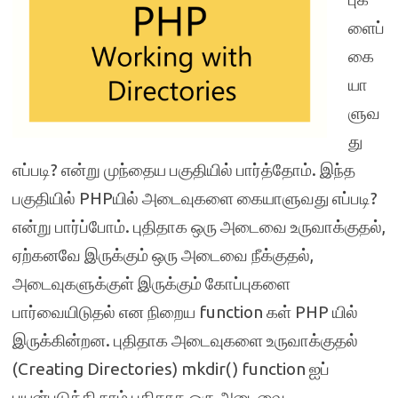
ளைப்
கை
யா
ளுவ
து
எப்படி? என்று முந்தைய பகுதியில் பார்த்தோம். இந்த
பகுதியில் PHPயில் அடைவுகளை கையாளுவது எப்படி?
என்று பார்ப்போம். புதிதாக ஒரு அடைவை உருவாக்குதல்,
ஏற்கனவே இருக்கும் ஒரு அடைவை நீக்குதல்,
அடைவுகளுக்குள் இருக்கும் கோப்புகளை
பார்வையிடுதல் என நிறைய function கள் PHP யில்
இருக்கின்றன. புதிதாக அடைவுகளை உருவாக்குதல்
(Creating Directories) mkdir() function ஐப்
பயன்படுத்தி நாம் புதிதாக ஒரு அடைவை