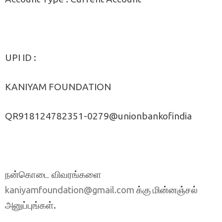
UPI ID :
KANIYAM FOUNDATION
QR918124782351-0279@unionbankofindia
நன்கொடை விவரங்களை
க்கு மின்னஞ்சல்
kaniyamfoundation@gmail.com
அனுப்புங்கள்.