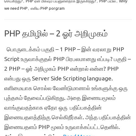
செய்கிறது?
,
PHP ஏன் மிகவும் பயனுள்ளதாக இருக்கிறது?
,
PHP பயில
,
WHy
we need PHP
,
எளிய PHP porgram
PHP தமிழில் – 2 ஓர் அறிமுகம்
பொருளடக்கம் பகுதி – 1 PHP – இன் வரலாறு PHP
Script உருவாக்குதல் PHP பிரபலமானது எப்படி? பகுதி –
2 PHP – ஓர் அறிமுகம் PHP என்றால் என்ன? PHP
என்பது ஒரு Server Side Scripting language.
எளிமையாக சொல்ல வேண்டுமானால் உங்களுக்கு ஒரு
புத்தகம் தேவைப்படுகிறது. அதை இணையமூலம்
வாங்குவதற்காக ஏதோ ஒரு பதிப்பகத்தின்
இணையதளத்திற்கு செல்கிறீர்கள். அந்த பதிப்பகத்தின்
இணையதளம் PHP மூலம் உருவாக்கப்பட்டதெனில்.