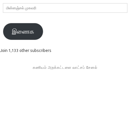
மின்னஞ்சல்
முகவரி
இணைக
Join 1,133 other subscribers
கணியம் அறக்கட்டளை வாட்சப் சேனல்