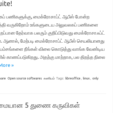
uite!
லகப் பணிகளுக்கு, மைக்ரோசாப்ட் ஆபீஸ் போன்ற
்தி வருகிறோம் உங்களுடைய அலுவலகப் பணிகளை
சிறப்பான தேர்வாக பலரும் குறிப்பிடுவது மைக்ரோசாஃப்ட்
. ஆனால், மேற்படி மைக்ரோசாப்ட் ஆபீஸ் செயலியானது
றப்பம்சங்களை நீங்கள் விலை கொடுத்து வாங்க வேண்டிய
ில் காணப்படுகிறது. அதற்கு மாற்றாக, பல திறந்த நிலை
More »
ware
Open source softwares
கணியம்
Tags:
libreoffice
,
linux
,
only
ருமையான 5 துணை கருவிகள்