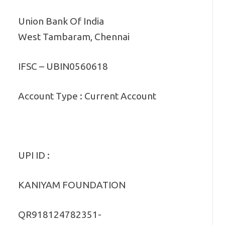
Union Bank Of India
West Tambaram, Chennai
IFSC – UBIN0560618
Account Type : Current Account
UPI ID :
KANIYAM FOUNDATION
QR918124782351-