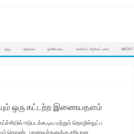
குழு
பதிவுகள்
ஒலியோடை
கணியம் அறக்கட்டளை
ABOUT
்யும் ஒரு கட்டற்ற இணையதளம்
ய்ச்சியில் ஈடுபடக்கூடிய மற்றும் தொழில்நுட்ப
்வம் கொண்ட மாணவர்களுக்கு சரியான