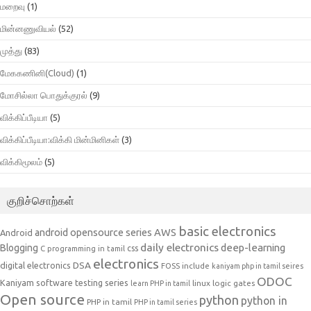
மறைவு
(1)
மின்னணுவியல்
(52)
முத்து
(83)
மேககணினி(Cloud)
(1)
மோசில்லா பொதுக்குரல்
(9)
விக்கிப்பீடியா
(5)
விக்கிப்பீடியா:விக்கி மின்மினிகள்
(3)
விக்கிமூலம்
(5)
குறிச்சொற்கள்
basic electronics
AWS
android opensource series
Android
daily electronics
deep-learning
Blogging
css
C programming in tamil
electronics
DSA
digital electronics
include
FOSS
kaniyam php in tamil seires
ODOC
Kaniyam software testing series
linux
logic gates
learn PHP in tamil
Open source
python
python in
PHP in tamil
PHP in tamil series