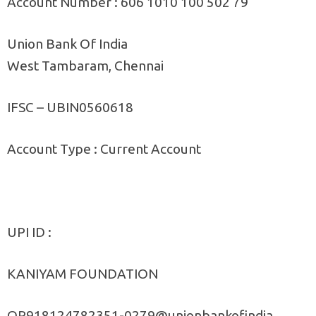
Account Number : 606 1010 100 502 79
Union Bank Of India
West Tambaram, Chennai
IFSC – UBIN0560618
Account Type : Current Account
UPI ID :
KANIYAM FOUNDATION
QR918124782351-0279@unionbankofindia