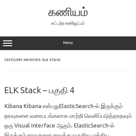
Skip
to
கணியம்
content
கட்டற்ற கணிநுட்பம்
Menu
CATEGORY ARCHIVES:
ELK STACK
ELK Stack – பகுதி 4
Kibana Kibana என்பதுElasticSearch-ல் இருக்கும்
தரவுகளை வரைபடங்களாக மாற்றி வெளிப்படுத்தஉதவும்
ஒரு Visual Interface ஆகும். ElasticSearch-ல்
இருக்கும் தரவுகளை வைத்து ஒருசில முக்கிய