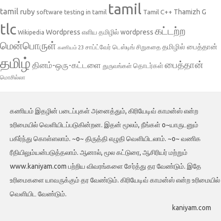
tamil
tamil
ruby
Tamil C++
Thamizh G
software testing in tamil
tlc
கட்டற்ற
Wordpress
எளிய தமிழில் wordpress
Wikipedia
மென்பொருள்
தமிழில் பைத்தான்
சாப்ட்வேர் டெஸ்டிங்
சிறுகதை
கணியம் 23
தமிழ்
பைத்தான்
தினம்-ஒரு-கட்டளை
தொடர்கள்
துருவங்கள்
மொசில்லா
கணியம் இதழின் படைப்புகள் அனைத்தும், கிரியேடிவ் காமன்ஸ் என்ற
உரிமையில் வெளியிடப்படுகின்றன. இதன் மூலம், நீங்கள் o~யாருடனும்
பகிர்ந்து கொள்ளலாம். ~o~ திருத்தி எழுதி வெளியிடலாம். ~o~ வணிக
ரீதியிலும்யன்படுத்தலாம். ஆனால், மூல கட்டுரை, ஆசிரியர் மற்றும்
www.kaniyam.com பற்றிய விவரங்களை சேர்த்து தர வேண்டும். இதே
உரிமைகளை யாவருக்கும் தர வேண்டும். கிரியேடிவ் காமன்ஸ் என்ற உரிமையில்
வெளியிட வேண்டும்.
kaniyam.com