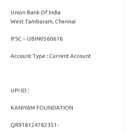
Union Bank Of India
West Tambaram, Chennai
IFSC – UBIN0560618
Account Type : Current Account
UPI ID :
KANIYAM FOUNDATION
QR918124782351-