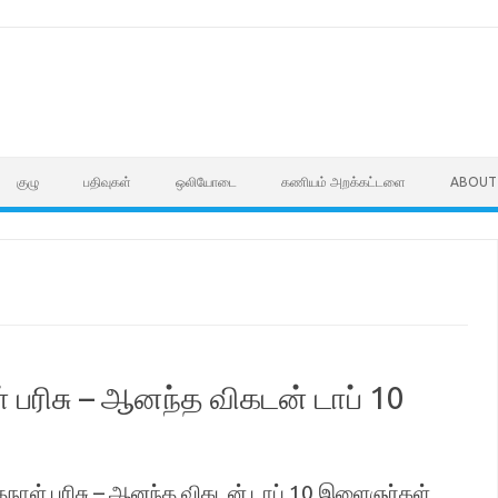
குழு
பதிவுகள்
ஒலியோடை
கணியம் அறக்கட்டளை
ABOUT
 பரிசு – ஆனந்த விகடன் டாப் 10
தநாள் பரிசு – ஆனந்த விகடன் டாப் 10 இளைஞர்கள்