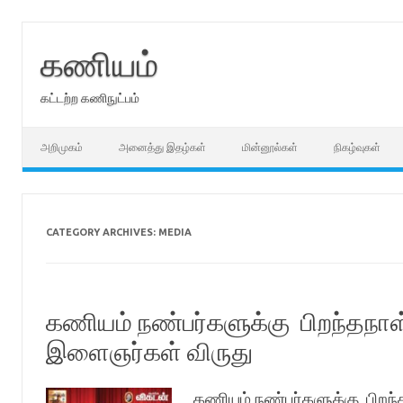
Skip
to
content
கணியம்
கட்டற்ற கணிநுட்பம்
அறிமுகம்
அனைத்து இதழ்கள்
மின்னூல்கள்
நிகழ்வுகள்
CATEGORY ARCHIVES:
MEDIA
கணியம் நண்பர்களுக்கு பிறந்தநாள்
இளைஞர்கள் விருது
கணியம் நண்பர்களுக்கு பிறந்