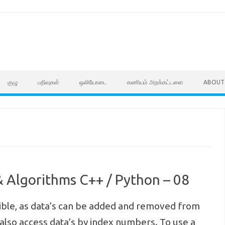
குழு
பதிவுகள்
ஒலியோடை
கணியம் அறக்கட்டளை
ABOUT
& Algorithms C++ / Python – 08
ible, as data’s can be added and removed from
 also access data’s by index numbers. To use a