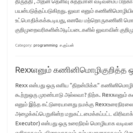
திருத்தி , அதன் தெளிவு சுத்தமான வடிவமைப் பிற்க
பயன்படுத்தப்படுகிறது. லுவா எனும் கணினிமொழியி
உட்பொதிக்கக்கூடியது, எனவே மற்றொருகணினி மொழ
குறிமுறைவரிகளின்அடிப்படைகளில் லுவாவின் குறி
Category:
programming
ச.குப்பன்
Rexxஎனும் கணினிமொழிகுறித்த
Rexx என்பது ஒரு எளிய “திறன்மிக்க” கணினிமொழிய
கூற்றுஒரு முரண்பாடு அல்லவா? நிற்க. Rexxஎனு
எனும் இந்த கட்டுரையானது நமக்கு Rexxஉரைநிரலை 
அழைக்கப்பெறுகின்ற மறுகட்டமைக்கப்பட்ட விரிவாக்
Executor) என்பது ஒரு உரைநிரல் மொழியாக வடிவமை
எளிதாகவும், விரைவாகவும், நம்பகமானதாகவும், பி