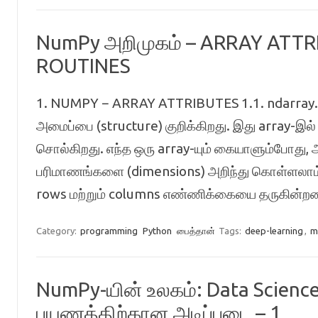
NumPy அறிமுகம் – ARRAY ATT
ROUTINES
1. NUMPY − ARRAY ATTRIBUTES 1.1. ndarray.s
அமைப்பை (structure) குறிக்கிறது. இது array-இ
சொல்கிறது. எந்த ஒரு array-யும் கையாளும்போது, 
பரிமாணங்களை (dimensions) அறிந்து கொள்ளலாம். 
rows மற்றும் columns எண்ணிக்கையை தருகின்றன.
Category:
programming
Python
பைத்தான்
Tags:
deep-learning
,
m
NumPy-யின் உலகம்: Data Science
பயணத்திற்கான அடிப்படை – 1