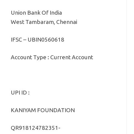
Union Bank Of India
West Tambaram, Chennai
IFSC – UBIN0560618
Account Type : Current Account
UPI ID :
KANIYAM FOUNDATION
QR918124782351-