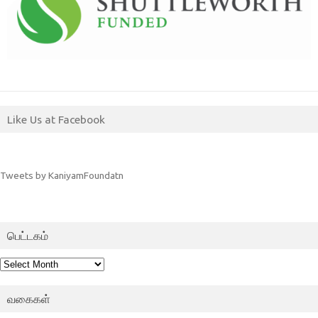
Like Us at Facebook
Tweets by KaniyamFoundatn
பெட்டகம்
பெட்டகம்
வகைகள்