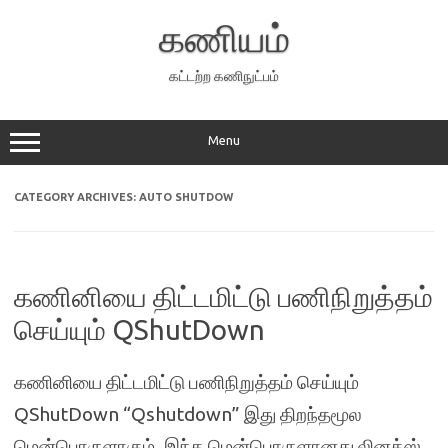
Skip
to
கணியம்
content
கட்டற்ற கணிநுட்பம்
Menu
CATEGORY ARCHIVES:
AUTO SHUTDOW
கணினியை திட்டமிட்டு பணிநிறுத்தம்
செய்யும் QShutDown
கணினியை திட்டமிட்டு பணிநிறுத்தம் செய்யும்
QShutDown “Qshutdown” இது திறந்தமூல
மென்பொருளாகும். இந்த மென்பொருளானது லினக்ஸ்