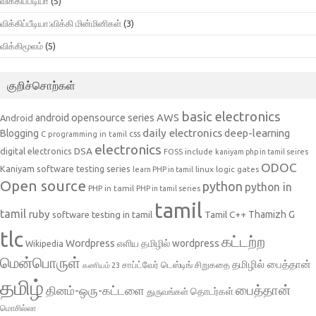
விக்கிப்பீடியா
(5)
விக்கிப்பீடியா:விக்கி மின்மினிகள்
(3)
விக்கிமூலம்
(5)
குறிச்சொற்கள்
basic electronics
AWS
android opensource series
Android
daily electronics
deep-learning
Blogging
css
C programming in tamil
electronics
DSA
digital electronics
include
FOSS
kaniyam php in tamil seires
ODOC
Kaniyam software testing series
linux
logic gates
learn PHP in tamil
Open source
python
python in
PHP in tamil
PHP in tamil series
tamil
tamil
ruby
Tamil C++
Thamizh G
software testing in tamil
tlc
கட்டற்ற
Wordpress
எளிய தமிழில் wordpress
Wikipedia
மென்பொருள்
தமிழில் பைத்தான்
சாப்ட்வேர் டெஸ்டிங்
சிறுகதை
கணியம் 23
தமிழ்
பைத்தான்
தினம்-ஒரு-கட்டளை
தொடர்கள்
துருவங்கள்
மொசில்லா