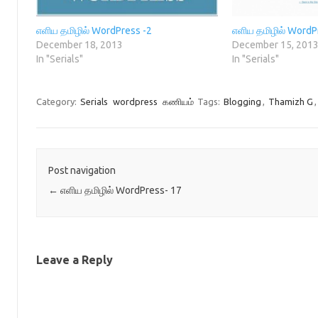
e
w
w
n
w
w
i
e
w
i
n
w
எளிய தமிழில் WordPress -2
எளிய தமிழில் WordP
i
n
d
w
n
d
o
i
December 18, 2013
December 15, 201
d
o
w
n
In "Serials"
In "Serials"
o
w
)
d
w
)
o
)
w
)
Category:
Serials
wordpress
கணியம்
Tags:
Blogging
,
Thamizh G
Post navigation
←
எளிய தமிழில் WordPress- 17
Leave a Reply