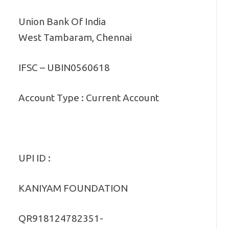
Union Bank Of India
West Tambaram, Chennai
IFSC – UBIN0560618
Account Type : Current Account
UPI ID :
KANIYAM FOUNDATION
QR918124782351-