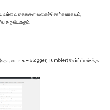
கனவே உள்ள வகைகளை வகைச்சொற்களாகவும்,
ய கருவியாகும்.
உதாரணமாக – Blogger, Tumbler) வேர்ட்பிரஸ்-க்கு