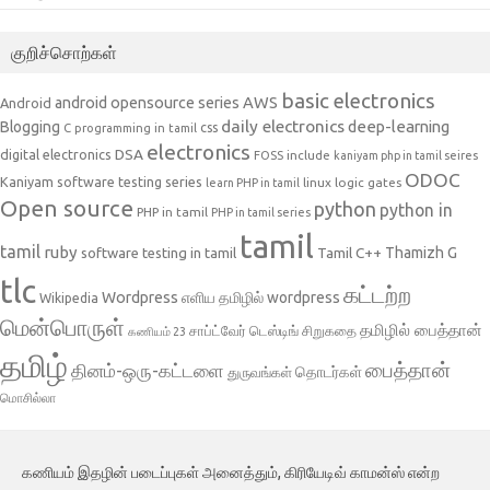
குறிச்சொற்கள்
basic electronics
AWS
android opensource series
Android
daily electronics
deep-learning
Blogging
css
C programming in tamil
electronics
DSA
digital electronics
include
FOSS
kaniyam php in tamil seires
ODOC
Kaniyam software testing series
linux
logic gates
learn PHP in tamil
Open source
python
python in
PHP in tamil
PHP in tamil series
tamil
tamil
ruby
Tamil C++
Thamizh G
software testing in tamil
tlc
கட்டற்ற
Wordpress
எளிய தமிழில் wordpress
Wikipedia
மென்பொருள்
தமிழில் பைத்தான்
சாப்ட்வேர் டெஸ்டிங்
சிறுகதை
கணியம் 23
தமிழ்
பைத்தான்
தினம்-ஒரு-கட்டளை
தொடர்கள்
துருவங்கள்
மொசில்லா
கணியம் இதழின் படைப்புகள் அனைத்தும், கிரியேடிவ் காமன்ஸ் என்ற