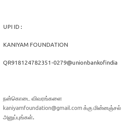
UPI ID :
KANIYAM FOUNDATION
QR918124782351-0279@unionbankofindia
நன்கொடை விவரங்களை
க்கு மின்னஞ்சல்
kaniyamfoundation@gmail.com
அனுப்புங்கள்.