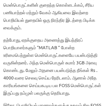
மென்பொருட்களின் குறைந்த கொள்ளடக்கம்
,
சீரிய
பணியாற்றல் மற்றும் வேகம் ஆகியவை இவற்றை
பொறியியல் துறையில் ஒரு நிரந்திர இடத்தை பிடிக்க
வைக்கும்.
தற்போது
,
ஏறக்குறைய அணைத்து இயந்திரப்
பொறியாளர்களும் “
MATLAB ”
போன்ற
உரிமைபெற்றுள்ள மென்பொருட்களையே பயன்படுத்தி
வருகின்றனர். அந்த மென்பொருள் சுமார்
3GB
அளவு
கொண்டது. மேலும் அதனை பயன்படுத்த நீங்கள்
Rs .
4000
வரை செலவு செய்ய நேரிடலாம். ஆனால் அதே
காரியங்களை செய்யகூடிய பல
FOSS
மென்பொருட்கள்
இருப்பது நம்முள் பலருக்கு தெரியாது.
இதோ
,
பொறியியல் மாணவர்களுக்கு உதவும் சில
FOSS