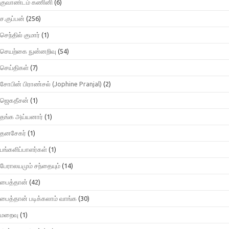
குவாண்டம் கணினி
(6)
ச.குப்பன்
(256)
செந்தில் குமார்
(1)
செயற்கை நுன்னறிவு
(54)
செய்திகள்
(7)
சோபின் பிராண்சல் (Jophine Pranjal)
(2)
ஜெகதீசன்
(1)
தங்க அய்யனார்
(1)
தனசேகர்
(1)
பங்களிப்பாளர்கள்
(1)
பேராலயமும் சந்தையும்
(14)
பைத்தான்
(42)
பைத்தான் படிக்கலாம் வாங்க
(30)
மறைவு
(1)