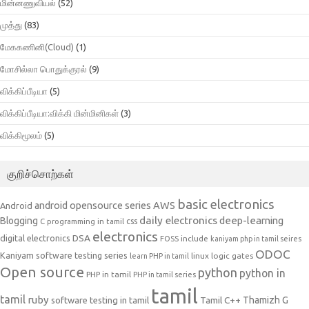
மின்னணுவியல்
(52)
முத்து
(83)
மேககணினி(Cloud)
(1)
மோசில்லா பொதுக்குரல்
(9)
விக்கிப்பீடியா
(5)
விக்கிப்பீடியா:விக்கி மின்மினிகள்
(3)
விக்கிமூலம்
(5)
குறிச்சொற்கள்
basic electronics
AWS
android opensource series
Android
daily electronics
deep-learning
Blogging
css
C programming in tamil
electronics
DSA
digital electronics
include
FOSS
kaniyam php in tamil seires
ODOC
Kaniyam software testing series
linux
logic gates
learn PHP in tamil
Open source
python
python in
PHP in tamil
PHP in tamil series
tamil
tamil
ruby
Tamil C++
Thamizh G
software testing in tamil