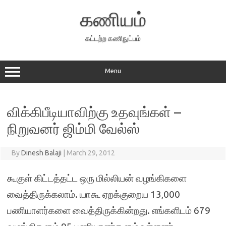
Skip
to
கணியம்
content
கட்டற்ற கணிநுட்பம்
Menu
விக்கிபீடியாவிற்கு உதவுங்கள் –
நிறுவனர் ஜிம்மி வேல்ஸ்
By
Dinesh Balaji
|
March 29, 2012
கூகுள் கிட்டத்தட்ட ஒரு மில்லியன் வழங்கிகளை
வைத்திருக்கலாம். யாகூ ஏறக்குறைய 13,000
பணியாளர்களை வைத்திருக்கின்றது. எங்களிடம் 679