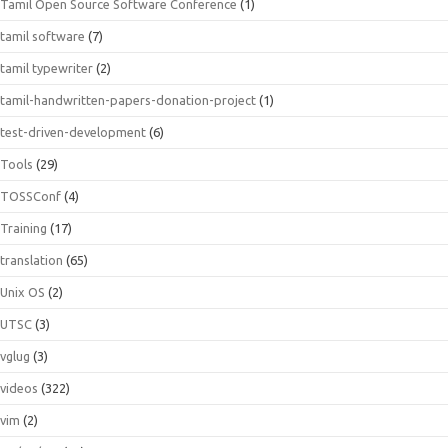
Tamil Open Source Software Conference
(1)
tamil software
(7)
tamil typewriter
(2)
tamil-handwritten-papers-donation-project
(1)
test-driven-development
(6)
Tools
(29)
TOSSConf
(4)
Training
(17)
translation
(65)
Unix OS
(2)
UTSC
(3)
vglug
(3)
videos
(322)
vim
(2)