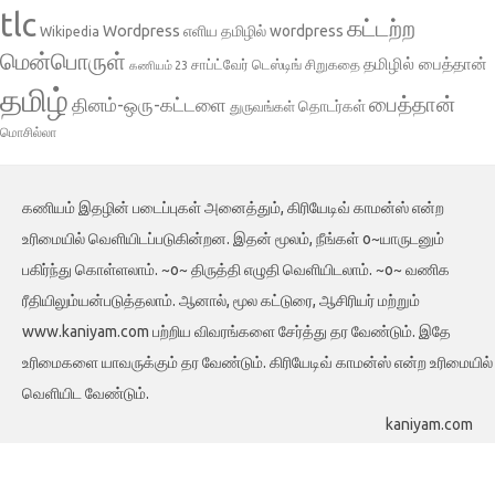
tlc
கட்டற்ற
Wordpress
எளிய தமிழில் wordpress
Wikipedia
மென்பொருள்
தமிழில் பைத்தான்
சாப்ட்வேர் டெஸ்டிங்
சிறுகதை
கணியம் 23
தமிழ்
பைத்தான்
தினம்-ஒரு-கட்டளை
தொடர்கள்
துருவங்கள்
மொசில்லா
கணியம் இதழின் படைப்புகள் அனைத்தும், கிரியேடிவ் காமன்ஸ் என்ற
உரிமையில் வெளியிடப்படுகின்றன. இதன் மூலம், நீங்கள் o~யாருடனும்
பகிர்ந்து கொள்ளலாம். ~o~ திருத்தி எழுதி வெளியிடலாம். ~o~ வணிக
ரீதியிலும்யன்படுத்தலாம். ஆனால், மூல கட்டுரை, ஆசிரியர் மற்றும்
www.kaniyam.com பற்றிய விவரங்களை சேர்த்து தர வேண்டும். இதே
உரிமைகளை யாவருக்கும் தர வேண்டும். கிரியேடிவ் காமன்ஸ் என்ற உரிமையில்
வெளியிட வேண்டும்.
kaniyam.com
Iconic One
Theme | Powered by
Wordpress