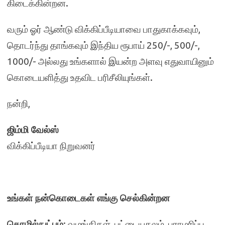
கிடைக்கின்றன.
வரும் ஓர் ஆண்டு விக்கிப்பீடியாவை பாதுகாக்கவும்
,
தொடர்ந்து தாங்கவும் இந்திய ரூபாய் 250/-
,
500/-
,
1000/- அல்லது உங்களால் இயன்ற அளவு எதுவாயினும்
கொடையளித்து உதவிட பரிசீலியுங்கள்.
நன்றி
,
ஜிம்மி வேல்ஸ்
விக்கிப்பீடியா நிறுவனர்
உங்கள் நன்கொடைகள் எங்கு செல்கின்றன
தொழில்நுட்பம்
:
வழங்கிகள்
,
பட்டையகலம்
,
பராமரிப்பு
,