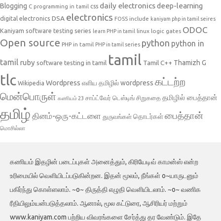
daily electronics
deep-learning
Blogging
css
C programming in tamil
electronics
DSA
digital electronics
include
FOSS
kaniyam php in tamil seires
ODOC
Kaniyam software testing series
linux
logic gates
learn PHP in tamil
Open source
python
python in
PHP in tamil
PHP in tamil series
tamil
tamil
ruby
Tamil C++
Thamizh G
software testing in tamil
tlc
கட்டற்ற
Wordpress
எளிய தமிழில் wordpress
Wikipedia
மென்பொருள்
தமிழில் பைத்தான்
சாப்ட்வேர் டெஸ்டிங்
சிறுகதை
கணியம் 23
தமிழ்
பைத்தான்
தினம்-ஒரு-கட்டளை
தொடர்கள்
துருவங்கள்
மொசில்லா
கணியம் இதழின் படைப்புகள் அனைத்தும், கிரியேடிவ் காமன்ஸ் என்ற
உரிமையில் வெளியிடப்படுகின்றன. இதன் மூலம், நீங்கள் o~யாருடனும்
பகிர்ந்து கொள்ளலாம். ~o~ திருத்தி எழுதி வெளியிடலாம். ~o~ வணிக
ரீதியிலும்யன்படுத்தலாம். ஆனால், மூல கட்டுரை, ஆசிரியர் மற்றும்
www.kaniyam.com பற்றிய விவரங்களை சேர்த்து தர வேண்டும். இதே