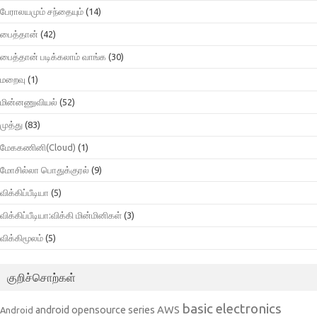
பேராலயமும் சந்தையும்
(14)
பைத்தான்
(42)
பைத்தான் படிக்கலாம் வாங்க
(30)
மறைவு
(1)
மின்னணுவியல்
(52)
முத்து
(83)
மேககணினி(Cloud)
(1)
மோசில்லா பொதுக்குரல்
(9)
விக்கிப்பீடியா
(5)
விக்கிப்பீடியா:விக்கி மின்மினிகள்
(3)
விக்கிமூலம்
(5)
குறிச்சொற்கள்
basic electronics
AWS
android opensource series
Android