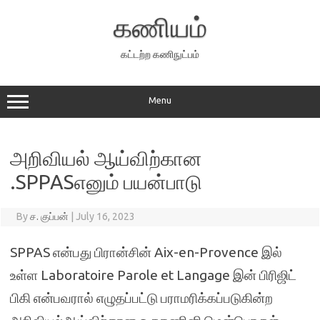
Skip
to
கணியம்
content
கட்டற்ற கணிநுட்பம்
Menu
அறிவியல் ஆய்விற்கான
.SPPASஎனும் பயன்பாடு
By
ச. குப்பன்
|
July 16, 2023
SPPAS என்பது பிரான்சின் Aix-en-Provence இல்
உள்ள Laboratoire Parole et Langage இன் பிரிஜிட்
பிகி என்பவரால் எழுதப்பட்டு பராமரிக்கப்படுகின்ற