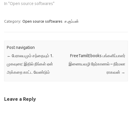
கணினிமொழிகளும்
தரம், முன்கணிப்பு பகுப்பாய்வு,
In "Open source softwares"
தரவுஅறிவியலில்
chatbot ஆகியவற்றிற்கு, ஒரு
குறிப்பிடத்தக்க செல்வாக்கைக்
புரட்சிகர தரவு மொழியில் (MQL)
கொண்டுள்ளன,என்ற
கருவிகளை வழங்குகிறது. இந்த
Category:
Open source softwares
ச.குப்பன்
செய்தியை மனதில் கொள்க
சேவையகமானது புதிய
ஒவ்வொன்றும் தனித்துவமான
தலைமுறை AI தருக்கபடிமுறை
பலம் , பயன்பாடு
,WWD ஐ அடைய ஒரு
ஆகியவற்றுடன்ப்
புதுமையான SOA எனும்
Post navigation
பெருமைப்படுத்துகின்றன.…
அடுக்கினை அடிப்படையாகக்
←
பேராலயமும் சந்தையும் 1.
FreeTamilEbooks பங்களிப்பாளர்
கொண்டது. Mentalese என்பது
மனித மூளையை
முகவுரை: இதில் நீங்கள் ஏன்
இணையவழி நேர்காணல் – நிர்மலா
கட்டமைக்கின்ற
அக்கறை காட்ட வேண்டும்
ராகவன்
→
சிந்தனையின்…
Leave a Reply