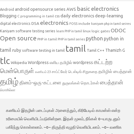
basic electronics
AWS
android opensource series
Android
daily electronics
deep-learning
Blogging
css
C programming in tamil
electronics
DSA
digital electronics
include
FOSS
kaniyam php in tamil seires
ODOC
Kaniyam software testing series
linux
logic gates
learn PHP in tamil
Open source
python
python in
PHP in tamil
PHP in tamil series
tamil
tamil
ruby
Tamil C++
Thamizh G
software testing in tamil
tlc
கட்டற்ற
Wordpress
எளிய தமிழில் wordpress
Wikipedia
மென்பொருள்
தமிழில் பைத்தான்
சாப்ட்வேர் டெஸ்டிங்
சிறுகதை
கணியம் 23
தமிழ்
பைத்தான்
தினம்-ஒரு-கட்டளை
தொடர்கள்
துருவங்கள்
மொசில்லா
கணியம் இதழின் படைப்புகள் அனைத்தும், கிரியேடிவ் காமன்ஸ் என்ற
உரிமையில் வெளியிடப்படுகின்றன. இதன் மூலம், நீங்கள் o~யாருடனும்
பகிர்ந்து கொள்ளலாம். ~o~ திருத்தி எழுதி வெளியிடலாம். ~o~ வணிக