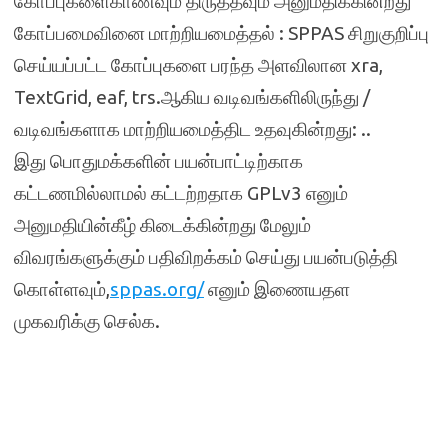
கோப்புகளைகாணவும் திருத்தவும் அனுமதிக்கின்றது
கோப்பமைவினை மாற்றியமைத்தல் : SPPAS சிறுகுறிப்பு
செய்யப்பட்ட கோப்புகளை பரந்த அளவிலான xra,
TextGrid, eaf, trs.ஆகிய வடிவங்களிலிருந்து /
வடிவங்களாக மாற்றியமைத்திட உதவுகின்றது: ..
இது பொதுமக்களின் பயன்பாட்டிற்காக
கட்டணமில்லாமல் கட்டற்றதாக GPLv3 எனும்
அனுமதியின்கீழ் கிடைக்கின்றது மேலும்
விவரங்களுக்கும் பதிவிறக்கம் செய்து பயன்படுத்தி
கொள்ளவும்,
sppas.org/
எனும் இணையதள
முகவரிக்கு செல்க.