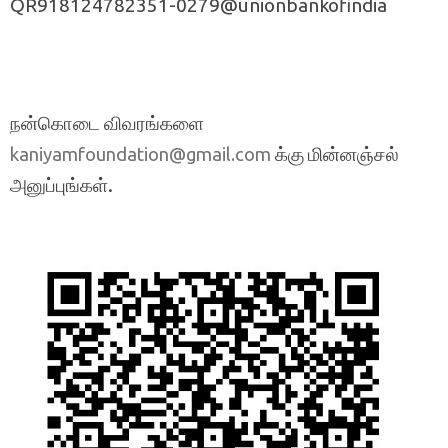
QR918124782351-0279@unionbankofindia
நன்கொடை விவரங்களை
க்கு மின்னஞ்சல்
kaniyamfoundation@gmail.com
அனுப்புங்கள்.