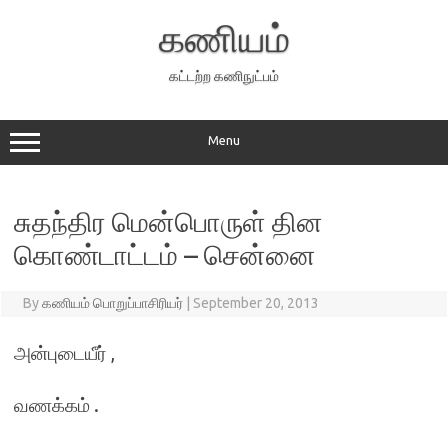
Skip
to
கணியம்
content
கட்டற்ற கணிநுட்பம்
Menu
சுதந்திர மென்பொருள் தின
கொண்டாட்டம் – சென்னை
By
கணியம் பொறுப்பாசிரியர்
|
September 20, 2013
அன்புடையீர் ,
வணக்கம் .