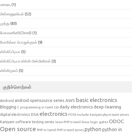
மறைவு
(1)
மின்னணுவியல்
(52)
முத்து
(83)
மேககணினி(Cloud)
(1)
மோசில்லா பொதுக்குரல்
(9)
விக்கிப்பீடியா
(5)
விக்கிப்பீடியா:விக்கி மின்மினிகள்
(3)
விக்கிமூலம்
(5)
குறிச்சொற்கள்
basic electronics
AWS
android opensource series
Android
daily electronics
deep-learning
Blogging
css
C programming in tamil
electronics
DSA
digital electronics
include
FOSS
kaniyam php in tamil seires
ODOC
Kaniyam software testing series
linux
logic gates
learn PHP in tamil
Open source
python
python in
PHP in tamil
PHP in tamil series