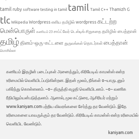
tamil
tamil
ruby
Tamil C++
Thamizh G
software testing in tamil
tlc
கட்டற்ற
Wordpress
எளிய தமிழில் wordpress
Wikipedia
மென்பொருள்
தமிழில் பைத்தான்
சாப்ட்வேர் டெஸ்டிங்
சிறுகதை
கணியம் 23
தமிழ்
பைத்தான்
தினம்-ஒரு-கட்டளை
தொடர்கள்
துருவங்கள்
மொசில்லா
கணியம் இதழின் படைப்புகள் அனைத்தும், கிரியேடிவ் காமன்ஸ் என்ற
உரிமையில் வெளியிடப்படுகின்றன. இதன் மூலம், நீங்கள் o~யாருடனும்
பகிர்ந்து கொள்ளலாம். ~o~ திருத்தி எழுதி வெளியிடலாம். ~o~ வணிக
ரீதியிலும்யன்படுத்தலாம். ஆனால், மூல கட்டுரை, ஆசிரியர் மற்றும்
www.kaniyam.com பற்றிய விவரங்களை சேர்த்து தர வேண்டும். இதே
உரிமைகளை யாவருக்கும் தர வேண்டும். கிரியேடிவ் காமன்ஸ் என்ற உரிமையில்
வெளியிட வேண்டும்.
kaniyam.com