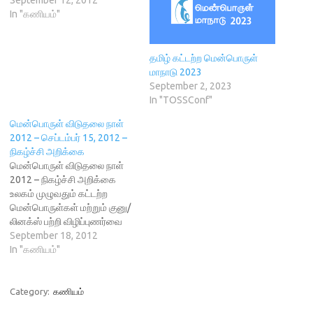
September 12, 2012
p
e
i
n
O
e
n
n
s
p
In "கணியம்"
n
s
d
i
e
s
i
o
n
n
i
n
w
n
s
n
n
)
e
i
n
e
w
n
தமிழ் கட்டற்ற மென்பொருள்
e
w
w
n
மாநாடு 2023
w
w
i
e
w
i
n
w
September 2, 2023
i
n
d
w
In "TOSSConf"
n
d
o
i
d
o
w
n
o
w
)
d
மென்பொருள் விடுதலை நாள்
w
)
o
)
w
2012 – செப்டம்பர் 15, 2012 –
)
நிகழ்ச்சி அறிக்கை
மென்பொருள் விடுதலை நாள்
2012 – நிகழ்ச்சி அறிக்கை
உலகம் முழுவதும் கட்டற்ற
மென்பொருள்கள் மற்றும் குனு/
லினக்ஸ் பற்றி விழிப்புணர்வை
ஏற்படுத்த மென்பொருள்
September 18, 2012
விடுதலை நாள்
In "கணியம்"
கொண்டாடப்படுகிறது.
ஒவ்வொரு வருடமும் செப்டம்பர்
மாதம் மூன்றாவது சனிக்கிழமை
Category:
கணியம்
இது கொண்டாடப்படுகிறது.