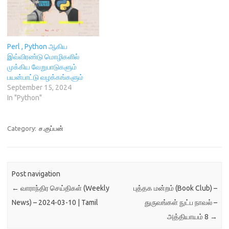
உருவாக்கப்பட்டுவெளியிடுகின்ற
ன. இருப்பினும், Pandas, Scikit-
learn, Seaborn போன்ற பிற
பிரபலமான நூலகங்களால்
Perl , Python ஆகிய
மறைக்கப்படும் போது
இவ்விரண்டு மொழிகளில்
பிரபலமாகாத வேறபல பெரிய
முக்கிய வேறுபாடுகளும்
நூலகங்கள் யாருக்கும்
பயன்பாட்டு வழக்கங்களும்
பயன்படமுடியாமல்
September 15, 2024
தத்தளிக்கலாம். உண்மையில்,
In "Python"
பிரபலமான நூலகங்களை விட
பல மறைக்கப்பட்ட நூலகங்கள்
வேறுசில சூழ்நிலைகளில்…
Category:
ச.குப்பன்
Post navigation
←
வாராந்திர செய்திகள் (Weekly
புத்தக மன்றம் (Book Club) –
News) – 2024-03-10 | Tamil
துருவங்கள் நுட்ப நாவல் –
அத்தியாயம் 8
→