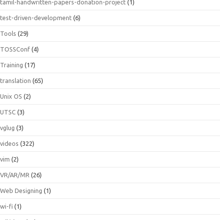
tamil-handwritten-papers-donation-project
(1)
test-driven-development
(6)
Tools
(29)
TOSSConf
(4)
Training
(17)
translation
(65)
Unix OS
(2)
UTSC
(3)
vglug
(3)
videos
(322)
vim
(2)
VR/AR/MR
(26)
Web Designing
(1)
wi-fi
(1)