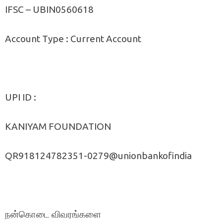
IFSC – UBIN0560618
Account Type : Current Account
UPI ID :
KANIYAM FOUNDATION
QR918124782351-0279@unionbankofindia
நன்கொடை விவரங்களை