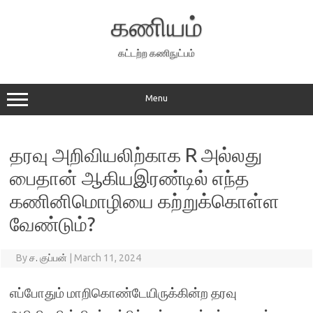
Skip
to
கணியம்
content
கட்டற்ற கணிநுட்பம்
Menu
தரவு அறிவியலிற்காக R அல்லது
பைதான் ஆகியஇரண்டில் எந்த
கணினிமொழியை கற்றுக்கொள்ள
வேண்டும்?
By
ச. குப்பன்
|
March 11, 2024
எப்போதும் மாறிகொண்டேயிருக்கின்ற தரவு