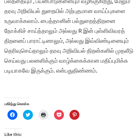
பலத்தையும் , பயன்பாடுகளையும் வழங்குகிறது, மேலும்
தரவு அறிவியல் துறையில் அற்புதமான வாய்ப்புகளை
உருவாக்கலாம். பைத்தானின் பல்துறைத்திறனை
நோக்கிச் சாய்ந்தாலும் அல்லது R இன் புள்ளிவிவரத்
திறனைப் பாராட்டினாலும், அல்லது இவ்விண்டினையும்
தெரிவுசெய்தாலும் தரவு அறிவியல் திறன்களில் முதலீடு
செய்வது பலனளிக்கும் வாழ்க்கைக்கான மதிப்புமிக்க
படியாகவே இருக்கும். என்பதுதிண்ணம்.
பகிர்ந்து கொள்க
C
C
C
C
C
l
l
l
l
l
i
i
i
i
i
c
c
c
c
c
k
k
k
k
k
t
t
t
t
t
Like this:
o
o
o
o
o