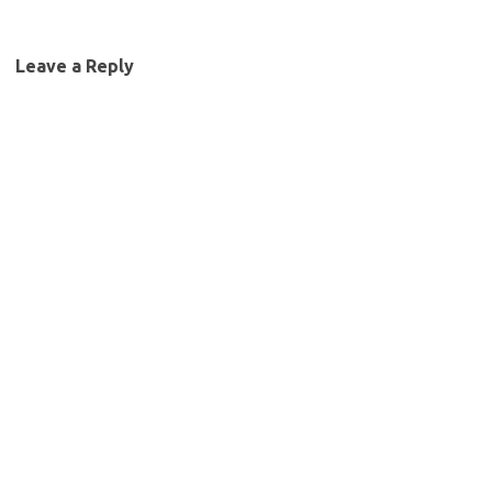
லினக்ஸ் வெளியீடு…
Leave a Reply