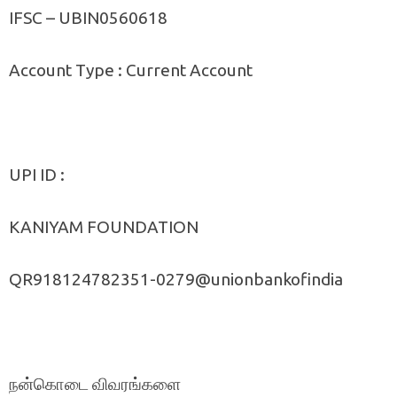
IFSC – UBIN0560618
Account Type : Current Account
UPI ID :
KANIYAM FOUNDATION
QR918124782351-0279@unionbankofindia
நன்கொடை விவரங்களை