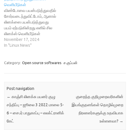
அமைப்பைப் பற்றி நன்கு அறிந்து
)
w
வெளியீடுகள்
)
கொண்டு இதனை பயன்படுத்தி
விண்டோவை பயன்படுத்துவதில்
கொள்ளுமாறு
சோர்வடைந்துவிட்டோம், ஆனால்
பரிந்துரைக்கப்படுகின்றது.
லினக்ஸை பயன்படுத்துவது
ஏனெனில் இதனுடைய 'install-
பயம் ஏற்படுகின்றது எனில் சில
nutyx' எனும் உரைநிரல் ,
லினக்ஸ் வெளியீடுகள்
சுதந்திரமான GRUB
விண்டோவைப் போல
November 17, 2024
நிறுவுகையின் செயல்முறை,
தோற்றமளித்து, பயனாளரின்
In "Linux News"
cards' எனும்தொகுப்பு மேலாளர்,
நட்புடன் கூடிய முனைம-
collections, என்பன போன்ற
கட்டணமற்ற பயனர்
அசல் கருத்துமைவுகள் குனு/
அனுபவத்தை
Category:
Open source softwares
ச.குப்பன்
லினக்ஸ்பற்றி குறைந்த
வழங்குகின்றன.எனவே எளிதாக
அனுபவம் உள்ளவர்களுக்கு…
இந்த லினக்ஸ் வெளியீட்டினை
பயன்படுத்தி கொள்க.
விண்டோவை போன்ற
Post navigation
அனுபவத்தை வழங்கும் ஐந்து
←
காஞ்சி லினக்சு பயனர் குழு
குறைந்த குறிமுறைவரிகளின்
லினக்ஸ் விநியோகங்கள்
பின்வருமாறு, ! 1 Q4OS:
சந்திப்பு – ஜூலை 3 2022 மாலை 5-
இயங்குதளங்கள் தொழில்முறை
லினக்ஸ்வெளியீடுகளில் ஒரு
6 – சைபர் பாதுகாப்பு – எலக்ட்ரானிக்
நிரலாளர்களுக்கு உதவியாக
மறைக்கப்பட்ட இரத்தினம்
போன்றது Q4OS என்பது
கேட்
உள்ளனவா?
→
டெபியன் அடிப்படையிலான