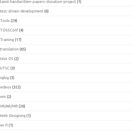
tamil-handwritten-papers-donation-project
(1)
test-driven-development
(6)
Tools
(29)
TOSSConf
(4)
Training
(17)
translation
(65)
Unix OS
(2)
UTSC
(3)
vglug
(3)
videos
(322)
vim
(2)
VR/AR/MR
(26)
Web Designing
(1)
wi-fi
(1)