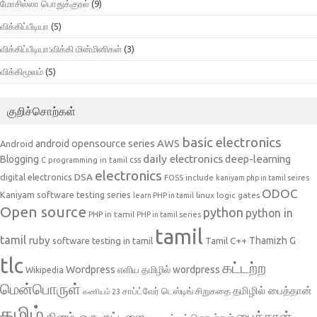
மோசில்லா பொதுக்குரல்
(9)
விக்கிப்பீடியா
(5)
விக்கிப்பீடியா:விக்கி மின்மினிகள்
(3)
விக்கிமூலம்
(5)
குறிச்சொற்கள்
basic electronics
AWS
android opensource series
Android
daily electronics
deep-learning
Blogging
css
C programming in tamil
electronics
DSA
digital electronics
include
FOSS
kaniyam php in tamil seires
ODOC
Kaniyam software testing series
linux
logic gates
learn PHP in tamil
Open source
python
python in
PHP in tamil
PHP in tamil series
tamil
tamil
ruby
Tamil C++
Thamizh G
software testing in tamil
tlc
கட்டற்ற
Wordpress
எளிய தமிழில் wordpress
Wikipedia
மென்பொருள்
தமிழில் பைத்தான்
சாப்ட்வேர் டெஸ்டிங்
சிறுகதை
கணியம் 23
தமிழ்
பைத்தான்
தினம்-ஒரு-கட்டளை