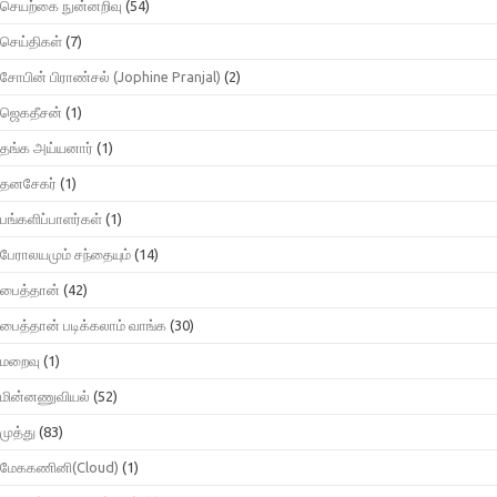
செயற்கை நுன்னறிவு
(54)
செய்திகள்
(7)
சோபின் பிராண்சல் (Jophine Pranjal)
(2)
ஜெகதீசன்
(1)
தங்க அய்யனார்
(1)
தனசேகர்
(1)
பங்களிப்பாளர்கள்
(1)
பேராலயமும் சந்தையும்
(14)
பைத்தான்
(42)
பைத்தான் படிக்கலாம் வாங்க
(30)
மறைவு
(1)
மின்னணுவியல்
(52)
முத்து
(83)
மேககணினி(Cloud)
(1)