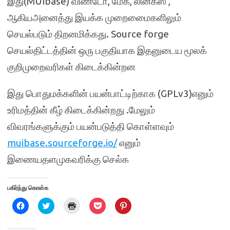
இது(MUIbase) விண்டோ, மேக், லினக்ஸ் ,
ஆகியஅனைத்து இயக்க முறைமைைகளிலும்
செயல்படும் திறனமிக்கது. Source forge
செயல்திட்டத்தின் ஒரு பகுதியாக இதனுடைய மூலக்
குறிமுறைவரிகள் கிடைக்கின்றன
இது பொதுமக்களின் பயன்பாட்டிற்காக (GPLv3)எனும்
உரிமத்தின் கீழ் கிடைக்கின்றது .மேலும்
விவரங்களுக்கும் பயன்படுத்தி கொள்ளவும்
muibase.sourceforge.io/
எனும்
இணையதளமுகவரிக்கு செல்க
பகிர்ந்து கொள்க
C
C
C
C
C
l
l
l
l
l
i
i
i
i
i
c
c
c
c
c