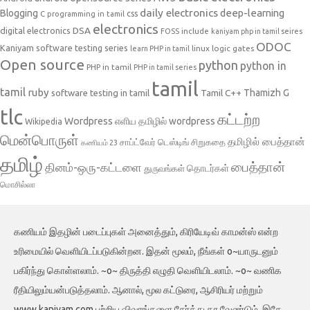
daily electronics
deep-learning
Blogging
css
C programming in tamil
electronics
DSA
digital electronics
include
FOSS
kaniyam php in tamil seires
ODOC
Kaniyam software testing series
linux
logic gates
learn PHP in tamil
Open source
python
python in
PHP in tamil
PHP in tamil series
tamil
tamil
ruby
Tamil C++
Thamizh G
software testing in tamil
tlc
கட்டற்ற
Wordpress
எளிய தமிழில் wordpress
Wikipedia
மென்பொருள்
தமிழில் பைத்தான்
சாப்ட்வேர் டெஸ்டிங்
சிறுகதை
கணியம் 23
தமிழ்
பைத்தான்
தினம்-ஒரு-கட்டளை
தொடர்கள்
துருவங்கள்
மொசில்லா
கணியம் இதழின் படைப்புகள் அனைத்தும், கிரியேடிவ் காமன்ஸ் என்ற
உரிமையில் வெளியிடப்படுகின்றன. இதன் மூலம், நீங்கள் o~யாருடனும்
பகிர்ந்து கொள்ளலாம். ~o~ திருத்தி எழுதி வெளியிடலாம். ~o~ வணிக
ரீதியிலும்யன்படுத்தலாம். ஆனால், மூல கட்டுரை, ஆசிரியர் மற்றும்
www.kaniyam.com பற்றிய விவரங்களை சேர்த்து தர வேண்டும். இதே