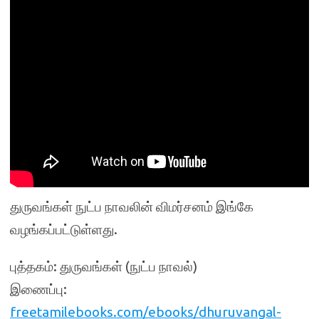
துருவங்கள் நுட்ப நாவலின் விமர்சனம் இங்கே
வழங்கப்பட்டுள்ளது.
புத்தகம்: துருவங்கள் (நுட்ப நாவல்)
இணைப்பு:
freetamilebooks.com/ebooks/dhuruvangal-