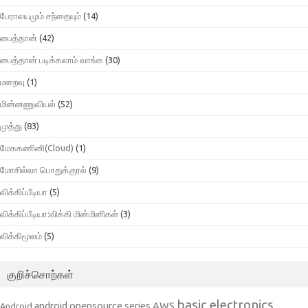
பேராலயமும் சந்தையும்
(14)
பைத்தான்
(42)
பைத்தான் படிக்கலாம் வாங்க
(30)
மறைவு
(1)
மின்னணுவியல்
(52)
முத்து
(83)
மேககணினி(Cloud)
(1)
மோசில்லா பொதுக்குரல்
(9)
விக்கிப்பீடியா
(5)
விக்கிப்பீடியா:விக்கி மின்மினிகள்
(3)
விக்கிமூலம்
(5)
குறிச்சொற்கள்
basic electronics
AWS
android opensource series
Android