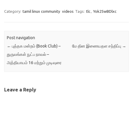
Category:
tamil linux community
videos
Tags:
tlc
,
Yok25wBDlxc
Post navigation
←
புத்தக மன்றம் (Book Club) –
மே தின இணையதள சந்திப்பு
→
துருவங்கள் நுட்ப நாவல் –
அத்தியாயம் 16 மற்றும் முடிவுரை
Leave a Reply