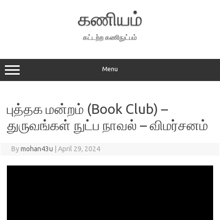
Skip
to
கணியம்
content
கட்டற்ற கணிநுட்பம்
Menu
புத்தக மன்றம் (Book Club) –
துருவங்கள் நுட்ப நாவல் – விமர்சனம்
By
mohan43u
|
April 29, 2024