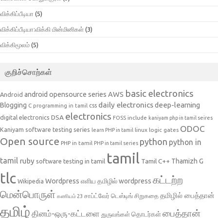
விக்கிப்பீடியா
(5)
விக்கிப்பீடியா:விக்கி மின்மினிகள்
(3)
விக்கிமூலம்
(5)
குறிச்சொற்கள்
basic electronics
AWS
android opensource series
Android
daily electronics
deep-learning
Blogging
css
C programming in tamil
electronics
DSA
digital electronics
include
FOSS
kaniyam php in tamil seires
ODOC
Kaniyam software testing series
linux
logic gates
learn PHP in tamil
Open source
python
python in
PHP in tamil
PHP in tamil series
tamil
tamil
ruby
Tamil C++
Thamizh G
software testing in tamil
tlc
கட்டற்ற
Wordpress
எளிய தமிழில் wordpress
Wikipedia
மென்பொருள்
தமிழில் பைத்தான்
சாப்ட்வேர் டெஸ்டிங்
சிறுகதை
கணியம் 23
தமிழ்
பைத்தான்
தினம்-ஒரு-கட்டளை
தொடர்கள்
துருவங்கள்