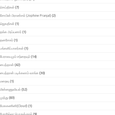
செய்திகள்
(7)
சோபின் பிராண்சல் (Jophine Pranjal)
(2)
ஜெகதீசன்
(1)
தங்க அய்யனார்
(1)
தனசேகர்
(1)
பங்களிப்பாளர்கள்
(1)
பேராலயமும் சந்தையும்
(14)
பைத்தான்
(42)
பைத்தான் படிக்கலாம் வாங்க
(30)
மறைவு
(1)
மின்னணுவியல்
(52)
முத்து
(83)
மேககணினி(Cloud)
(1)
மோசில்லா பொதுக்குரல்
(9)