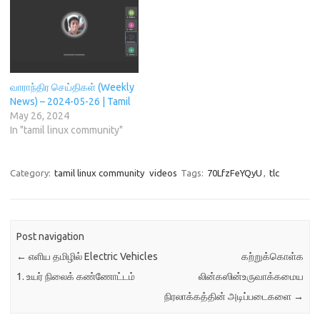
வாராந்திர செய்திகள் (Weekly
News) – 2024-05-26 | Tamil
May 26, 2024
In "tamil linux community"
Category:
tamil linux community
videos
Tags:
70LfzFeYQyU
,
tlc
Post navigation
←
எளிய தமிழில் Electric Vehicles
கற்றுக்கொள்க
1. உயர் நிலைக் கண்ணோட்டம்
லின்கஸின்உருவாக்கமைய
நிரலாக்கத்தின் அடிப்படைகளை
→