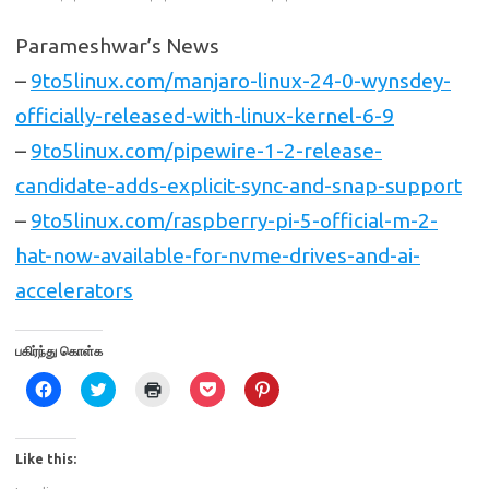
Parameshwar’s News
–
9to5linux.com/manjaro-linux-24-0-wynsdey-
officially-released-with-linux-kernel-6-9
–
9to5linux.com/pipewire-1-2-release-
candidate-adds-explicit-sync-and-snap-support
–
9to5linux.com/raspberry-pi-5-official-m-2-
hat-now-available-for-nvme-drives-and-ai-
accelerators
பகிர்ந்து கொள்க
C
C
C
C
C
l
l
l
l
l
i
i
i
i
i
c
c
c
c
c
k
k
k
k
k
t
t
t
t
t
Like this:
o
o
o
o
o
s
s
p
s
s