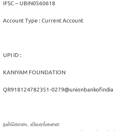
IFSC – UBIN0560618
Account Type : Current Account
UPI ID :
KANIYAM FOUNDATION
QR918124782351-0279@unionbankofindia
நன்கொடை விவரங்களை