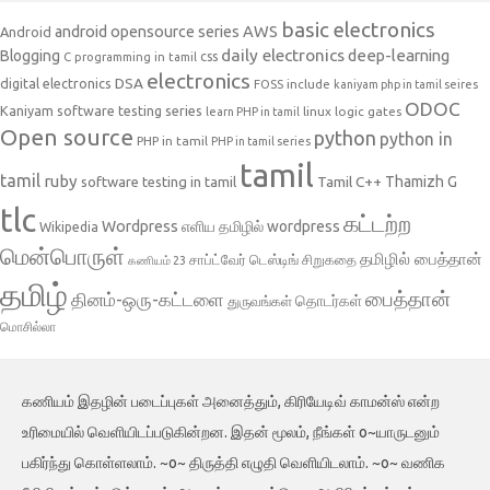
basic electronics
AWS
android opensource series
Android
daily electronics
deep-learning
Blogging
css
C programming in tamil
electronics
DSA
digital electronics
include
FOSS
kaniyam php in tamil seires
ODOC
Kaniyam software testing series
linux
logic gates
learn PHP in tamil
Open source
python
python in
PHP in tamil
PHP in tamil series
tamil
tamil
ruby
Tamil C++
Thamizh G
software testing in tamil
tlc
கட்டற்ற
Wordpress
எளிய தமிழில் wordpress
Wikipedia
மென்பொருள்
தமிழில் பைத்தான்
சாப்ட்வேர் டெஸ்டிங்
சிறுகதை
கணியம் 23
தமிழ்
பைத்தான்
தினம்-ஒரு-கட்டளை
தொடர்கள்
துருவங்கள்
மொசில்லா
கணியம் இதழின் படைப்புகள் அனைத்தும், கிரியேடிவ் காமன்ஸ் என்ற
உரிமையில் வெளியிடப்படுகின்றன. இதன் மூலம், நீங்கள் o~யாருடனும்
பகிர்ந்து கொள்ளலாம். ~o~ திருத்தி எழுதி வெளியிடலாம். ~o~ வணிக