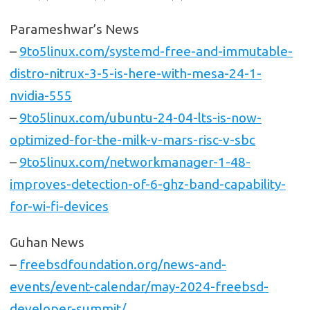
Parameshwar’s News
–
9to5linux.com/systemd-free-and-immutable-
distro-nitrux-3-5-is-here-with-mesa-24-1-
nvidia-555
–
9to5linux.com/ubuntu-24-04-lts-is-now-
optimized-for-the-milk-v-mars-risc-v-sbc
–
9to5linux.com/networkmanager-1-48-
improves-detection-of-6-ghz-band-capability-
for-wi-fi-devices
Guhan News
–
freebsdfoundation.org/news-and-
events/event-calendar/may-2024-freebsd-
developer-summit/