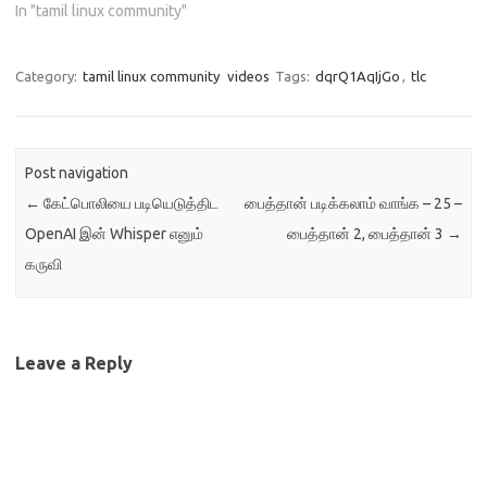
In "tamil linux community"
Category:
tamil linux community
videos
Tags:
dqrQ1AqIjGo
,
tlc
Post navigation
←
கேட்பொலியை படியெடுத்திட
பைத்தான் படிக்கலாம் வாங்க – 25 –
OpenAI இன் Whisper எனும்
பைத்தான் 2, பைத்தான் 3
→
கருவி
Leave a Reply