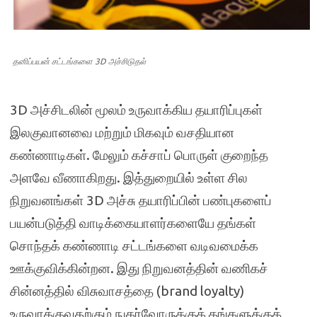
தனிப்பயன் சட்டங்களை 3D அச்சிடுதல்
3D அச்சிடலின் மூலம் உருவாக்கிய தயாரிப்புகள்
இலகுவானவை மற்றும் மிகவும் வசதியான
கண்ணாடிகள். மேலும் கச்சாப் பொருள் குறைந்த
அளவே வீணாகிறது. இத்துறையில் உள்ள சில
நிறுவனங்கள் 3D அச்சு தயாரிப்பின் பண்புகளைப்
பயன்படுத்தி வாடிக்கையாளர்களையே தங்கள்
சொந்தக் கண்ணாடி சட்டங்களை வடிவமைக்க
ஊக்குவிக்கின்றன. இது நிறுவனத்தின் வணிகச்
சின்னத்தில் விசுவாசத்தை (brand loyalty)
உருவாக்குவதற்கும் நுகர்வோருக்குத் தங்களுக்குத்