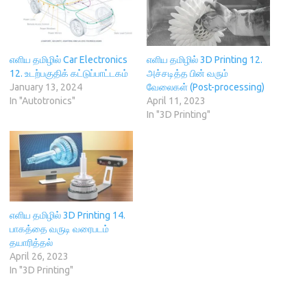
p
e
i
n
O
e
n
n
s
p
n
s
d
i
e
s
i
o
n
n
i
n
w
n
s
n
n
)
e
i
n
e
w
n
எளிய தமிழில் Car Electronics
எளிய தமிழில் 3D Printing 12.
e
w
w
n
12. உடற்பகுதிக் கட்டுப்பாட்டகம்
அச்சடித்த பின் வரும்
w
w
i
e
w
i
n
w
January 13, 2024
வேலைகள் (Post-processing)
i
n
d
w
In "Autotronics"
April 11, 2023
n
d
o
i
d
o
w
n
In "3D Printing"
o
w
)
d
w
)
o
)
w
)
எளிய தமிழில் 3D Printing 14.
பாகத்தை வருடி வரைபடம்
தயாரித்தல்
April 26, 2023
In "3D Printing"