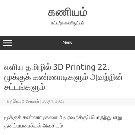
Skip
to
கணியம்
content
கட்டற்ற கணிநுட்பம்
Menu
எளிய தமிழில் 3D Printing 22.
மூக்குக் கண்ணாடிகளும் அவற்றின்
சட்டங்களும்
By
இரா. அசோகன்
|
July 1, 2023
மூக்குக் கண்ணாடிகளை அவரவருக்குப் பொருந்துமாறு
தனிப்பயனாக்கல் அவசியம்