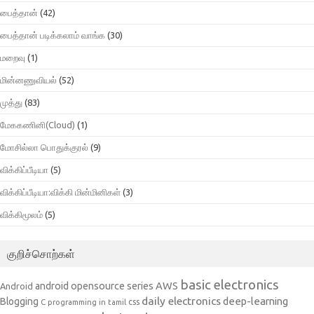
பைத்தான்
(42)
பைத்தான் படிக்கலாம் வாங்க
(30)
மறைவு
(1)
மின்னணுவியல்
(52)
முத்து
(83)
மேககணினி(Cloud)
(1)
மோசில்லா பொதுக்குரல்
(9)
விக்கிப்பீடியா
(5)
விக்கிப்பீடியா:விக்கி மின்மினிகள்
(3)
விக்கிமூலம்
(5)
குறிச்சொற்கள்
basic electronics
AWS
android opensource series
Android
daily electronics
deep-learning
Blogging
css
C programming in tamil