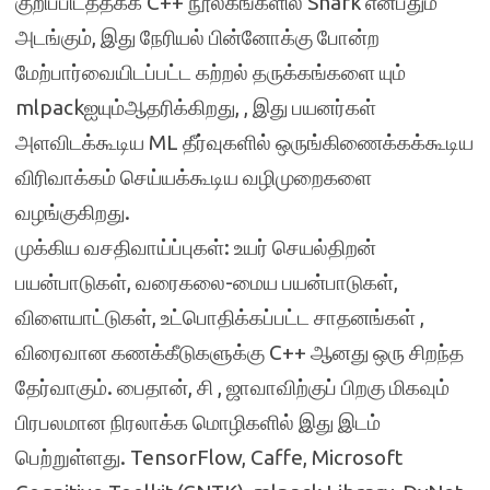
குறிப்பிடத்தக்க C++ நூலகங்களில் Shark என்பதும்
அடங்கும், இது நேரியல் பின்னோக்கு போன்ற
மேற்பார்வையிடப்பட்ட கற்றல் தருக்கங்களை யும்
mlpackஐயும்ஆதரிக்கிறது, , இது பயனர்கள்
அளவிடக்கூடிய ML தீர்வுகளில் ஒருங்கிணைக்கக்கூடிய
விரிவாக்கம் செய்யக்கூடிய வழிமுறைகளை
வழங்குகிறது.
முக்கிய வசதிவாய்ப்புகள்: உயர் செயல்திறன்
பயன்பாடுகள், வரைகலை-மைய பயன்பாடுகள்,
விளையாட்டுகள், உட்பொதிக்கப்பட்ட சாதனங்கள் ,
விரைவான கணக்கீடுகளுக்கு C++ ஆனது ஒரு சிறந்த
தேர்வாகும். பைதான், சி , ஜாவாவிற்குப் பிறகு மிகவும்
பிரபலமான நிரலாக்க மொழிகளில் இது இடம்
பெற்றுள்ளது. TensorFlow, Caffe, Microsoft