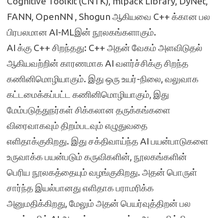
Cognitive Toolkit (CNTK), mlpack Library, DyNet,
FANN, OpenNN , Shogun ஆகியவை C++ க்கான பல
பிரபலமான AI-MLஇன் நூலகங்களாகும்.
AI க்கு C++ சிறந்தது: C++ அதன் வேகம் அளவிடுதல்
ஆகியவற்றின் காரணமாக AI வளர்ச்சிக்கு சிறந்த
கணினிமொழியாகும். இது ஒரு உயர்-நிலை, வலுவாக
கட்டமைக்கப்பட்ட கணினிமொழியாகும், இது
மேம்படுத்துநர்கள் சிக்கலான தருக்கங்களை
விரைவாகவும் திறம்படவும் எழுதுவதை
எளிதாக்குகிறது. இது சக்திவாய்ந்த AI பயன்பாடுகளை
உருவாக்க பயன்படும் கருவிகளின், நூலகங்களின்
பெரிய நூலகத்தையும் வழங்குகிறது. அதன் பொருள்
சார்ந்த இயல்பானது எளிதாக பராமரிக்க
அனுமதிக்கிறது, மேலும் அதன் பெயர்வுத்திறன் பல