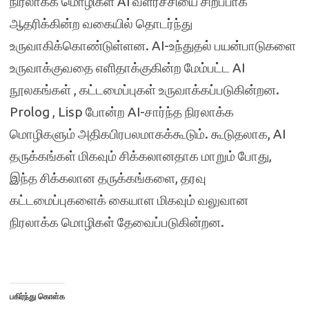
நிரலாக்க மொழிகள் AI வளர்ச்சியை சிறப்பாக
ஆதரிக்கின்ற வகையில் தொடர்ந்து
உருவாகிக்கொண்டுள்ளன. AI-உந்துதல் பயன்பாடுகளை
உருவாக்குவதை எளிதாக்குகின்ற மேம்பட்ட AI
நூலகங்கள் , கட்டமைப்புகள் உருவாக்கப்படுகின்றன.
Prolog , Lisp போன்ற AI-சார்ந்த நிரலாக்க
மொழிகளும் அதிகபிரபலமாகக்கூடும். கூடுதலாக, AI
தருக்கங்கள் மிகவும் சிக்கலானதாக மாறும் போது,
இந்த சிக்கலான தருக்கங்களை, தரவு
கட்டமைப்புகளைக் கையாள மிகவும் வலுவான
நிரலாக்க மொழிகள் தேவைப்படுகின்றன.
பகிர்ந்து கொள்க