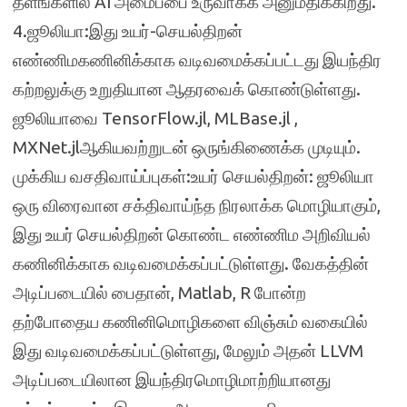
தளங்களில் AI அமைப்பை உருவாக்க அனுமதிக்கிறது.
4.ஜூலியா:இது உயர்-செயல்திறன்
எண்ணிமகணினிக்காக வடிவமைக்கப்பட்டது இயந்திர
கற்றலுக்கு உறுதியான ஆதரவைக் கொண்டுள்ளது.
ஜூலியாவை TensorFlow.jl, MLBase.jl ,
MXNet.jlஆகியவற்றுடன் ஒருங்கிணைக்க முடியும்.
முக்கிய வசதிவாய்ப்புகள்:உயர் செயல்திறன்: ஜூலியா
ஒரு விரைவான சக்திவாய்ந்த நிரலாக்க மொழியாகும்,
இது உயர் செயல்திறன் கொண்ட எண்ணிம அறிவியல்
கணினிக்காக வடிவமைக்கப்பட்டுள்ளது. வேகத்தின்
அடிப்படையில் பைதான், Matlab, R போன்ற
தற்போதைய கணினிமொழிகளை விஞ்சும் வகையில்
இது வடிவமைக்கப்பட்டுள்ளது, மேலும் அதன் LLVM
அடிப்படையிலான இயந்திரமொழிமாற்றியானது