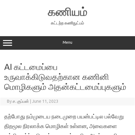
Skip
to
கணியம்
content
கட்டற்ற கணிநுட்பம்
Menu
AI கட்டமைப்பை
உருவாக்கிடுவதற்கான கணினி
மொழிகளும் அதன்கட்டமைப்புகளும்
By
ச. குப்பன்
|
June 11, 2023
தற்போது நம்முடைய நடைமுறை பயன்பட்டில பல்வேறு
திறமூல நிரலாக்க மொழிகள் உள்ளன, அவைகளை