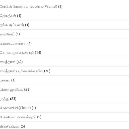
சோபின் பிராண்சல் (Jophine Pranjal)
(2)
ஜெகதீசன்
(1)
தங்க அய்யனார்
(1)
தனசேகர்
(1)
பங்களிப்பாளர்கள்
(1)
பேராலயமும் சந்தையும்
(14)
பைத்தான்
(42)
பைத்தான் படிக்கலாம் வாங்க
(30)
மறைவு
(1)
மின்னணுவியல்
(52)
முத்து
(83)
மேககணினி(Cloud)
(1)
மோசில்லா பொதுக்குரல்
(9)
விக்கிப்பீடியா
(5)