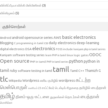
விக்கிப்பீடியா:விக்கி மின்மினிகள்
(3)
விக்கிமூலம்
(5)
குறிச்சொற்கள்
basic electronics
AWS
android opensource series
Android
daily electronics
deep-learning
Blogging
css
C programming in tamil
electronics
DSA
digital electronics
include
FOSS
kaniyam php in tamil seires
ODOC
Kaniyam software testing series
linux
logic gates
learn PHP in tamil
Open source
python
python in
PHP in tamil
PHP in tamil series
tamil
tamil
ruby
Tamil C++
Thamizh G
software testing in tamil
tlc
கட்டற்ற
Wordpress
எளிய தமிழில் wordpress
Wikipedia
மென்பொருள்
தமிழில் பைத்தான்
சாப்ட்வேர் டெஸ்டிங்
சிறுகதை
கணியம் 23
தமிழ்
பைத்தான்
தினம்-ஒரு-கட்டளை
தொடர்கள்
துருவங்கள்
மொசில்லா