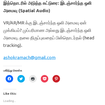
இத்தொடரில் அடுத்த கட்டுரை: இடஞ்சார்ந்த ஒலி
அமைவு (Spatial Audio)
VR/AR/MR க்கு இடஞ்சார்ந்த ஒலி அமைவு ஏன்
முக்கியம்? முப்பரிமாண அல்லது இடஞ்சார்ந்த ஒலி
அமைவு. தலை திருப்புவதைப் பின்தொடர்தல் (head
tracking).
ashokramach@gmail.com
பகிர்ந்து கொள்க
C
C
C
C
C
l
l
l
l
l
i
i
i
i
i
c
c
c
c
c
k
k
k
k
k
t
t
t
t
t
Like this:
o
o
o
o
o
s
s
p
s
s
Loading...
h
h
r
h
h