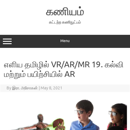
Skip
to
கணியம்
content
கட்டற்ற கணிநுட்பம்
Menu
எளிய தமிழில் VR/AR/MR 19. கல்வி
மற்றும் பயிற்சியில் AR
By
இரா. அசோகன்
|
May 8, 2021