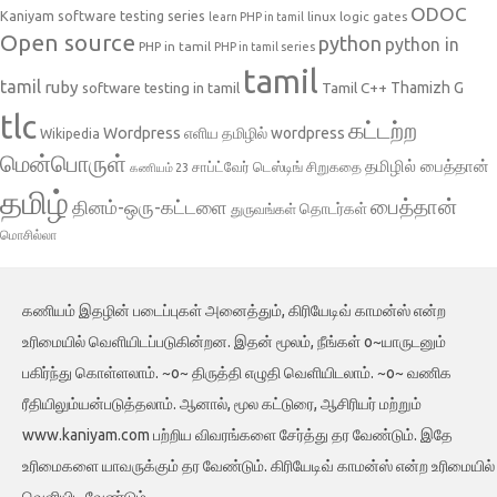
ODOC
Kaniyam software testing series
linux
logic gates
learn PHP in tamil
Open source
python
python in
PHP in tamil
PHP in tamil series
tamil
tamil
ruby
Tamil C++
Thamizh G
software testing in tamil
tlc
கட்டற்ற
Wordpress
எளிய தமிழில் wordpress
Wikipedia
மென்பொருள்
தமிழில் பைத்தான்
சாப்ட்வேர் டெஸ்டிங்
சிறுகதை
கணியம் 23
தமிழ்
பைத்தான்
தினம்-ஒரு-கட்டளை
தொடர்கள்
துருவங்கள்
மொசில்லா
கணியம் இதழின் படைப்புகள் அனைத்தும், கிரியேடிவ் காமன்ஸ் என்ற
உரிமையில் வெளியிடப்படுகின்றன. இதன் மூலம், நீங்கள் o~யாருடனும்
பகிர்ந்து கொள்ளலாம். ~o~ திருத்தி எழுதி வெளியிடலாம். ~o~ வணிக
ரீதியிலும்யன்படுத்தலாம். ஆனால், மூல கட்டுரை, ஆசிரியர் மற்றும்
www.kaniyam.com பற்றிய விவரங்களை சேர்த்து தர வேண்டும். இதே
உரிமைகளை யாவருக்கும் தர வேண்டும். கிரியேடிவ் காமன்ஸ் என்ற உரிமையில்
வெளியிட வேண்டும்.