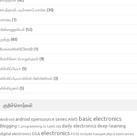
பைத்தான் படிக்கலாம் வாங்க
(30)
மறைவு
(1)
மின்னணுவியல்
(52)
முத்து
(83)
மேககணினி(Cloud)
(1)
மோசில்லா பொதுக்குரல்
(9)
விக்கிப்பீடியா
(5)
விக்கிப்பீடியா:விக்கி மின்மினிகள்
(3)
விக்கிமூலம்
(5)
குறிச்சொற்கள்
basic electronics
AWS
android opensource series
Android
daily electronics
deep-learning
Blogging
css
C programming in tamil
electronics
DSA
digital electronics
include
FOSS
kaniyam php in tamil seires