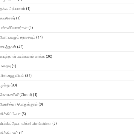
தங்க அய்யனார்
(1)
தனசேகர்
(1)
பங்களிப்பாளர்கள்
(1)
பேராலயமும் சந்தையும்
(14)
பைத்தான்
(42)
பைத்தான் படிக்கலாம் வாங்க
(30)
மறைவு
(1)
மின்னணுவியல்
(52)
முத்து
(83)
மேககணினி(Cloud)
(1)
மோசில்லா பொதுக்குரல்
(9)
விக்கிப்பீடியா
(5)
விக்கிப்பீடியா:விக்கி மின்மினிகள்
(3)
விக்கிமூலம்
(5)