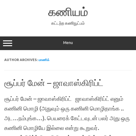
Skip
to
கணியம்
content
கட்டற்ற கணிநுட்பம்
Menu
AUTHOR ARCHIVES:
மாணிக்
சூப்பர் மேன் – ஜாவாஸ்கிரிப்ட்
சூப்பர் மேன் – ஜாவாஸ்கிரிப்ட் ஜாவாஸ்கிரிப்ட் எனும்
கணினி மொழி (அதுவும் ஒரு கணினி மொழிதாங்க ..
அட…நம்புங்க…). பெயரைக் கேட்டவுடன் பலர் அது ஒரு
கணினி மொழியே இல்லை என்று கூறுவர்.