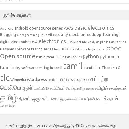
குறிச்சொற்கள்
basic electronics
AWS
android opensource series
Android
daily electronics
deep-learning
Blogging
css
C programming in tamil
electronics
DSA
digital electronics
include
FOSS
kaniyam php in tamil seires
ODOC
Kaniyam software testing series
linux
logic gates
learn PHP in tamil
Open source
python
python in
PHP in tamil
PHP in tamil series
tamil
tamil
ruby
Tamil C++
Thamizh G
software testing in tamil
tlc
கட்டற்ற
Wordpress
எளிய தமிழில் wordpress
Wikipedia
மென்பொருள்
தமிழில் பைத்தான்
சாப்ட்வேர் டெஸ்டிங்
சிறுகதை
கணியம் 23
தமிழ்
பைத்தான்
தினம்-ஒரு-கட்டளை
தொடர்கள்
துருவங்கள்
மொசில்லா
கணியம் இதழின் படைப்புகள் அனைத்தும், கிரியேடிவ் காமன்ஸ் என்ற