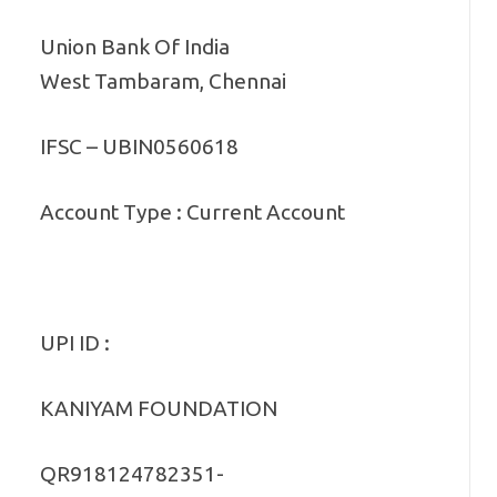
Union Bank Of India
West Tambaram, Chennai
IFSC – UBIN0560618
Account Type : Current Account
UPI ID :
KANIYAM FOUNDATION
QR918124782351-