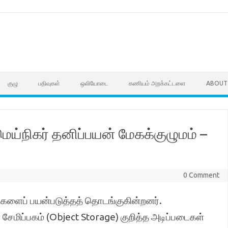
குழு
பதிவுகள்
ஒலியோடை
கணியம் அறக்கட்டளை
ABOUT
நிகர் தனிப்பயன் மேகக்குழுமம் –
0 Comment
ைகளைப் பயன்படுத்தத் தொடங்குகின்றனர்.
ிப்பகம் (Object Storage) குறித்த அடிப்படைகள்