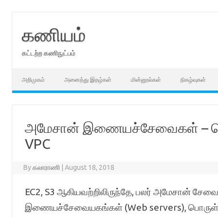
Skip
to
content
கணியம்
கட்டற்ற கணிநுட்பம்
அறிமுகம்
அனைத்து இதழ்கள்
மின்னூல்கள்
நிகழ்வுகள்
அமேசான் இணையச்சேவைகள் – மெய்
VPC
By
கலாராணி
|
August 18, 2018
EC2, S3 ஆகியவற்றிலிருந்தே, பலர் அமேசான் சேவ
இணையச்சேவையகங்கள் (Web servers), பொருள் சேம