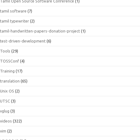
Tamil Open Source Software Conference
(1)
tamil software
(7)
tamil typewriter
(2)
tamil-handwritten-papers-donation-project
(1)
test-driven-development
(6)
Tools
(29)
TOSSConf
(4)
Training
(17)
translation
(65)
Unix OS
(2)
UTSC
(3)
vglug
(3)
videos
(322)
vim
(2)