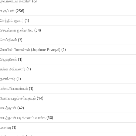
குவாண்டம் கணினி
(6)
ச.குப்பன்
(256)
செந்தில் குமார்
(1)
செயற்கை நுன்னறிவு
(54)
செய்திகள்
(7)
சோபின் பிராண்சல் (Jophine Pranjal)
(2)
ஜெகதீசன்
(1)
தங்க அய்யனார்
(1)
தனசேகர்
(1)
பங்களிப்பாளர்கள்
(1)
பேராலயமும் சந்தையும்
(14)
பைத்தான்
(42)
பைத்தான் படிக்கலாம் வாங்க
(30)
மறைவு
(1)