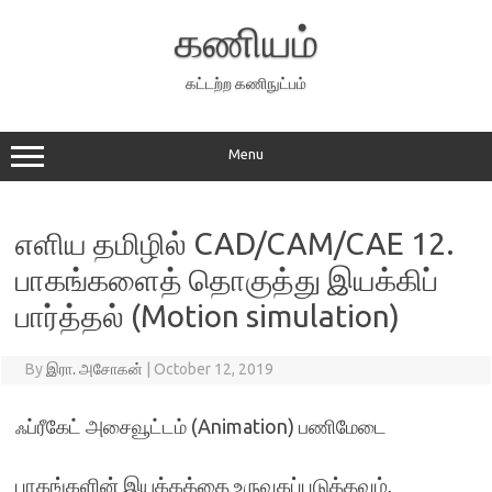
Skip
to
கணியம்
content
கட்டற்ற கணிநுட்பம்
Menu
எளிய தமிழில் CAD/CAM/CAE 12.
பாகங்களைத் தொகுத்து இயக்கிப்
பார்த்தல் (Motion simulation)
By
இரா. அசோகன்
|
October 12, 2019
ஃப்ரீகேட் அசைவூட்டம் (Animation) பணிமேடை
பாகங்களின் இயக்கத்தை உருவகப்படுத்தவும்,