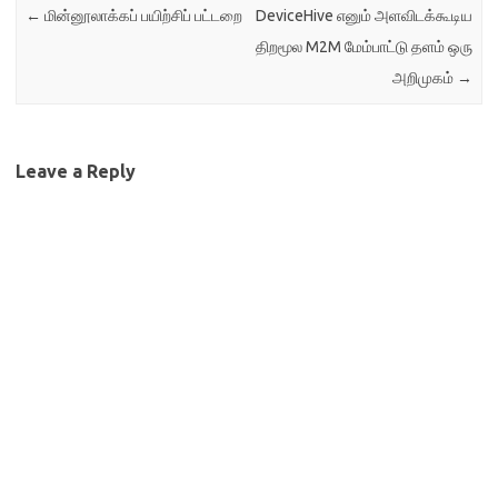
←
மின்னூலாக்கப் பயிற்சிப் பட்டறை
DeviceHive எனும் அளவிடக்கூடிய
திறமூல M2M மேம்பாட்டு தளம் ஒரு
அறிமுகம்
→
Leave a Reply