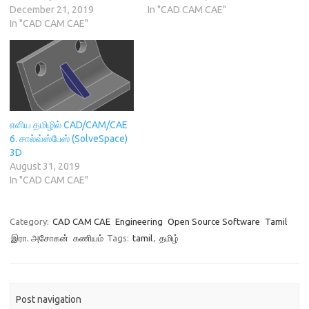
n
e
w
n
December 21, 2019
In "CAD CAM CAE"
e
w
w
n
w
w
i
e
In "CAD CAM CAE"
w
i
n
w
i
n
d
w
n
d
o
i
d
o
w
n
o
w
)
d
w
)
o
)
w
)
எளிய தமிழில் CAD/CAM/CAE
6. சால்வ்ஸ்பேஸ் (SolveSpace)
3D
August 31, 2019
In "CAD CAM CAE"
Category:
CAD CAM CAE
Engineering
Open Source Software
Tamil
இரா. அசோகன்
கணியம்
Tags:
tamil
,
தமிழ்
Post navigation