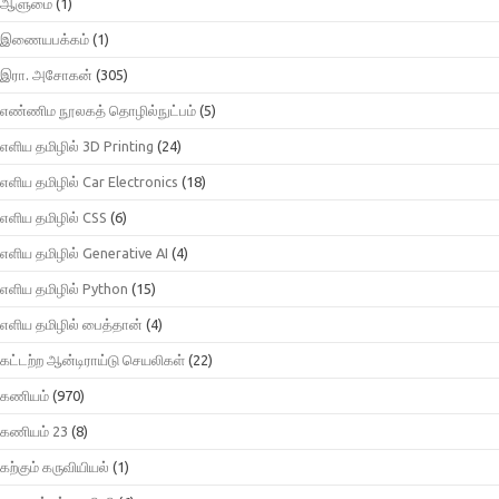
ஆளுமை
(1)
இணையபக்கம்
(1)
இரா. அசோகன்
(305)
எண்ணிம நூலகத் தொழில்நுட்பம்
(5)
எளிய தமிழில் 3D Printing
(24)
எளிய தமிழில் Car Electronics
(18)
எளிய தமிழில் CSS
(6)
எளிய தமிழில் Generative AI
(4)
எளிய தமிழில் Python
(15)
எளிய தமிழில் பைத்தான்
(4)
கட்டற்ற ஆன்டிராய்டு செயலிகள்
(22)
கணியம்
(970)
கணியம் 23
(8)
கற்கும் கருவியியல்
(1)