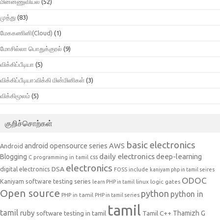
மின்னணுவியல்
(52)
முத்து
(83)
மேககணினி(Cloud)
(1)
மோசில்லா பொதுக்குரல்
(9)
விக்கிப்பீடியா
(5)
விக்கிப்பீடியா:விக்கி மின்மினிகள்
(3)
விக்கிமூலம்
(5)
குறிச்சொற்கள்
basic electronics
AWS
android opensource series
Android
daily electronics
deep-learning
Blogging
css
C programming in tamil
electronics
DSA
digital electronics
include
FOSS
kaniyam php in tamil seires
ODOC
Kaniyam software testing series
linux
logic gates
learn PHP in tamil
Open source
python
python in
PHP in tamil
PHP in tamil series
tamil
tamil
ruby
Tamil C++
Thamizh G
software testing in tamil