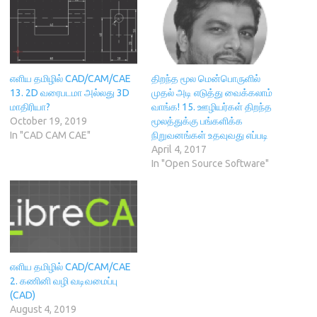
(
O
w
p
t
O
p
w
e
(
p
e
i
n
O
e
n
n
s
p
n
s
d
i
e
s
i
o
n
n
i
n
w
n
s
n
n
)
e
i
n
e
w
n
எளிய தமிழில் CAD/CAM/CAE
திறந்த மூல மென்பொருளில்
e
w
w
n
13. 2D வரைபடமா அல்லது 3D
முதல் அடி எடுத்து வைக்கலாம்
w
w
i
e
w
i
n
w
மாதிரியா?
வாங்க! 15. ஊழியர்கள் திறந்த
i
n
d
w
October 19, 2019
மூலத்துக்கு பங்களிக்க
n
d
o
i
d
o
w
n
In "CAD CAM CAE"
நிறுவனங்கள் உதவுவது எப்படி
o
w
)
d
April 4, 2017
w
)
o
)
w
In "Open Source Software"
)
எளிய தமிழில் CAD/CAM/CAE
2. கணினி வழி வடிவமைப்பு
(CAD)
August 4, 2019