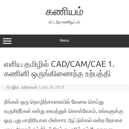
Skip
to
கணியம்
content
கட்டற்ற கணிநுட்பம்
Menu
எளிய தமிழில் CAD/CAM/CAE 1.
கணினி ஒருங்கிணைந்த உற்பத்தி
By
இரா. அசோகன்
|
July 28, 2019
நீங்கள் ஒரு தொழிற்சாலையில் வேலை செய்து
வருகிறீர்கள் என்று வைத்துக் கொள்வோம். உங்களுக்கு
ஒரு புது மாதிரியான மின்சார ஆட்டுக்கல் என்ற தோசை