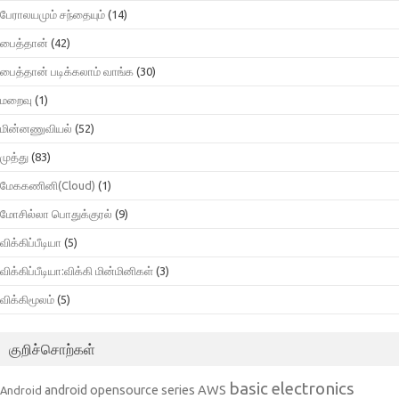
பேராலயமும் சந்தையும்
(14)
பைத்தான்
(42)
பைத்தான் படிக்கலாம் வாங்க
(30)
மறைவு
(1)
மின்னணுவியல்
(52)
முத்து
(83)
மேககணினி(Cloud)
(1)
மோசில்லா பொதுக்குரல்
(9)
விக்கிப்பீடியா
(5)
விக்கிப்பீடியா:விக்கி மின்மினிகள்
(3)
விக்கிமூலம்
(5)
குறிச்சொற்கள்
basic electronics
AWS
android opensource series
Android