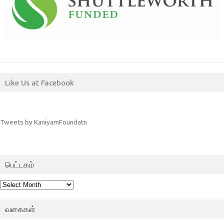
Like Us at Facebook
Tweets by KaniyamFoundatn
பெட்டகம்
பெட்டகம்
வகைகள்