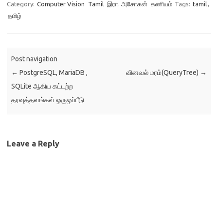
Category:
Computer Vision
Tamil
இரா. அசோகன்
கணியம்
Tags:
tamil
,
தமிழ்
Post navigation
←
PostgreSQL, MariaDB ,
வினவல் மரம்(QueryTree)
→
SQLite ஆகிய கட்டற்ற
தரவுத்தளங்கள் ஒருஒப்பீடு
Leave a Reply