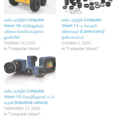
e
n
n
s
p
n
s
d
i
e
s
i
o
n
n
i
n
w
n
s
n
n
)
e
i
n
e
w
n
எளிய தமிழில் Computer
எளிய தமிழில் Computer
e
w
w
n
Vision 18. எந்திரனுக்குப்
Vision 15. படக்கருவி
w
w
i
e
w
i
n
w
பார்வை மென்பொருளாக
வில்லையும் (Camera lens)
i
n
d
w
ஓபன்சிவி
ஒளியமைப்பும்
n
d
o
i
d
o
w
n
October 24, 2020
October 3, 2020
o
w
)
d
In "Computer Vision"
In "Computer Vision"
w
)
o
)
w
)
எளிய தமிழில் Computer
Vision 14. தொழில்துறைப் படக்
கருவி (Industrial camera)
September 27, 2020
In "Computer Vision"