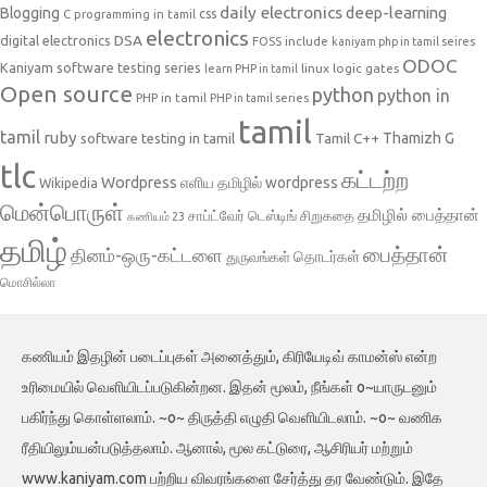
daily electronics
deep-learning
Blogging
css
C programming in tamil
electronics
DSA
digital electronics
include
FOSS
kaniyam php in tamil seires
ODOC
Kaniyam software testing series
linux
logic gates
learn PHP in tamil
Open source
python
python in
PHP in tamil
PHP in tamil series
tamil
tamil
ruby
Tamil C++
Thamizh G
software testing in tamil
tlc
கட்டற்ற
Wordpress
எளிய தமிழில் wordpress
Wikipedia
மென்பொருள்
தமிழில் பைத்தான்
சாப்ட்வேர் டெஸ்டிங்
சிறுகதை
கணியம் 23
தமிழ்
பைத்தான்
தினம்-ஒரு-கட்டளை
தொடர்கள்
துருவங்கள்
மொசில்லா
கணியம் இதழின் படைப்புகள் அனைத்தும், கிரியேடிவ் காமன்ஸ் என்ற
உரிமையில் வெளியிடப்படுகின்றன. இதன் மூலம், நீங்கள் o~யாருடனும்
பகிர்ந்து கொள்ளலாம். ~o~ திருத்தி எழுதி வெளியிடலாம். ~o~ வணிக
ரீதியிலும்யன்படுத்தலாம். ஆனால், மூல கட்டுரை, ஆசிரியர் மற்றும்
www.kaniyam.com பற்றிய விவரங்களை சேர்த்து தர வேண்டும். இதே