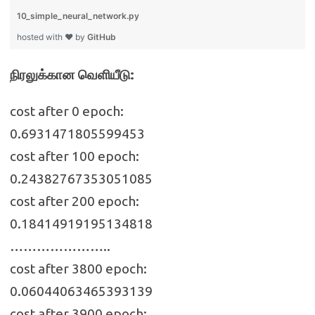
10_simple_neural_network.py
hosted with ❤ by
GitHub
நிரலுக்கான வெளியீடு:
cost after 0 epoch:
0.6931471805599453
cost after 100 epoch:
0.24382767353051085
cost after 200 epoch:
0.18414919195134818
…………………..
cost after 3800 epoch:
0.06044063465393139
cost after 3900 epoch: