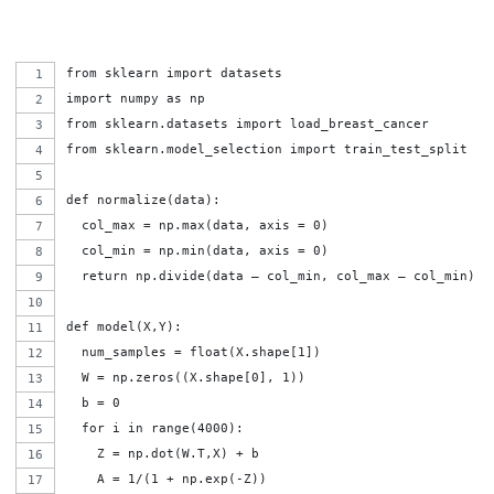
from sklearn import datasets
import numpy as np
from sklearn.datasets import load_breast_cancer
from sklearn.model_selection import train_test_split 
def normalize(data):
  col_max = np.max(data, axis = 0)
  col_min = np.min(data, axis = 0)
  return np.divide(data – col_min, col_max – col_min)  
def model(X,Y):
  num_samples = float(X.shape[1])
  W = np.zeros((X.shape[0], 1))
  b = 0
  for i in range(4000):
    Z = np.dot(W.T,X) + b
    A = 1/(1 + np.exp(-Z))