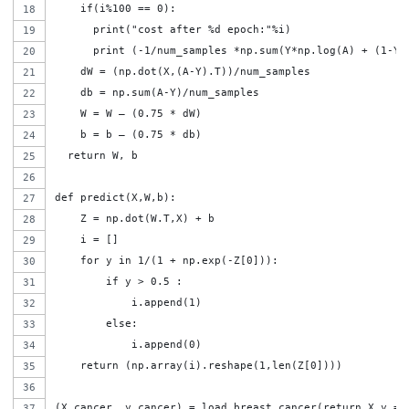
    if(i%100 == 0):
      print("cost after %d epoch:"%i)
      print (-1/num_samples *np.sum(Y*np.log(A) + (1-Y)
    dW = (np.dot(X,(A-Y).T))/num_samples
    db = np.sum(A-Y)/num_samples
    W = W – (0.75 * dW)
    b = b – (0.75 * db)
  return W, b
def predict(X,W,b):
    Z = np.dot(W.T,X) + b
    i = []
    for y in 1/(1 + np.exp(-Z[0])):
        if y > 0.5 :
            i.append(1)
        else:
            i.append(0)  
    return (np.array(i).reshape(1,len(Z[0])))
(X_cancer, y_cancer) = load_breast_cancer(return_X_y = 