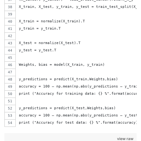
X_train, X_test, y_train, y_test = train_test_split(X_c
X_train = normalize(X_train).T
y_train = y_train.T
X_test = normalize(X_test).T
y_test = y_test.T
Weights, bias = model(X_train, y_train)
y_predictions = predict(X_train,Weights,bias)
accuracy = 100 – np.mean(np.abs(y_predictions – y_train
print ("Accuracy for training data: {} %".format(accura
y_predictions = predict(X_test,Weights,bias)
accuracy = 100 – np.mean(np.abs(y_predictions – y_test)
print ("Accuracy for test data: {} %".format(accuracy))
view raw