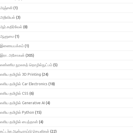
அஞ்சலி
(1)
அறிவியல்
(3)
ஆர்.கதிர்வேல்
(8)
ஆளுமை
(1)
இணையபக்கம்
(1)
இரா. அசோகன்
(305)
எண்ணிம நூலகத் தொழில்நுட்பம்
(5)
எளிய தமிழில் 3D Printing
(24)
எளிய தமிழில் Car Electronics
(18)
எளிய தமிழில் CSS
(6)
எளிய தமிழில் Generative AI
(4)
எளிய தமிழில் Python
(15)
எளிய தமிழில் பைத்தான்
(4)
கட்டற்ற ஆன்டிராய்டு செயலிகள்
(22)