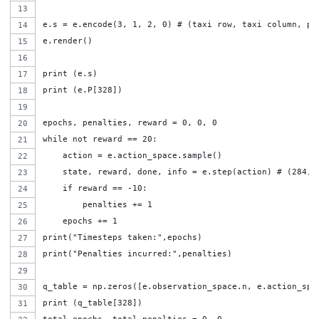
e.s = e.encode(3, 1, 2, 0) # (taxi row, taxi column, pa
e.render()
print (e.s)
print (e.P[328])
epochs, penalties, reward = 0, 0, 0
while not reward == 20:
    action = e.action_space.sample()
    state, reward, done, info = e.step(action) # (284, 
    if reward == -10:
        penalties += 1     
    epochs += 1      
print("Timesteps taken:",epochs)
print("Penalties incurred:",penalties)
q_table = np.zeros([e.observation_space.n, e.action_spa
print (q_table[328])