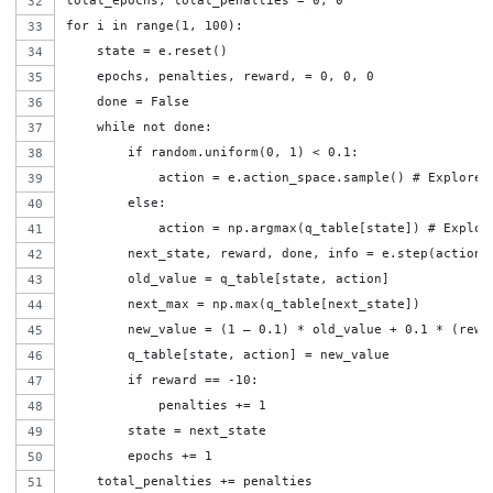
total_epochs, total_penalties = 0, 0
for i in range(1, 100):
    state = e.reset()
    epochs, penalties, reward, = 0, 0, 0
    done = False        
    while not done:
        if random.uniform(0, 1) < 0.1:
            action = e.action_space.sample() # Explore 
        else:
            action = np.argmax(q_table[state]) # Exploi
        next_state, reward, done, info = e.step(action)
        old_value = q_table[state, action]
        next_max = np.max(q_table[next_state])       
        new_value = (1 – 0.1) * old_value + 0.1 * (rewa
        q_table[state, action] = new_value
        if reward == -10:
            penalties += 1
        state = next_state
        epochs += 1 
    total_penalties += penalties