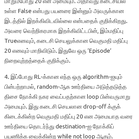
மாறும்போது 20 என அமையும். அதாவது கடைசியில்
உள்ள False என்பது பயனரை இன்னும் அவருக்கான
இடத்தில் இறக்கிவிடவில்லை என்பதைக் குறிக்கிறது.
அவரை வெற்றிகரமாக இறக்கிவிட்டபின், இம்மதிப்பு
Trueஎனவும், கடைசி செயலுக்கான வெகுமதி மதிப்பு
20 எனவும் மாறிவிடும். இதுவே ஒரு ‘Episode’
நிறைவுற்றத்தைக் குறிக்கும்.
4. இப்போது RL-க்கான எந்த ஒரு algorithm-ஐயும்
பின்பற்றாமல், random-ஆக ஊர்தியை அடுத்தடுத்த
திசை நோக்கி நகர வைப்பதற்கான loop பின்வருமாறு
அமையும். இது கடைசி செயலான drop-off க்குக்
கிடைக்கின்ற வெகுமதி மதிப்பு 20 என அமையாத வரை
ஊர்தியை தொடர்ந்து destination-ஐ நோக்கிப்
பயணிக்க வைக்கின்ற while not loop ஆகும்.