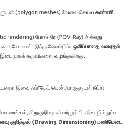
ுடன் (polygon meshes) வேலை செய்ய
கண்ணி
stic rendering) போவ்-ரே (POV-Ray) அல்லது
ிகளையே பயன்படுத்த வேண்டும்.
ஒளிப்பாதை வரைதல்
இடைமுகக் கருவிகளை வழங்குகிறது.
ட்டவை. இவை ஃப்ரீகேட் மென்பொருளுடன் நீட்சி
ணங்கள், சிறுகுறிப்புகள் மற்றும் பிற தொழில்நுட்ப
ளவு குறித்தல் (Drawing Dimensioning) பணிமேடை