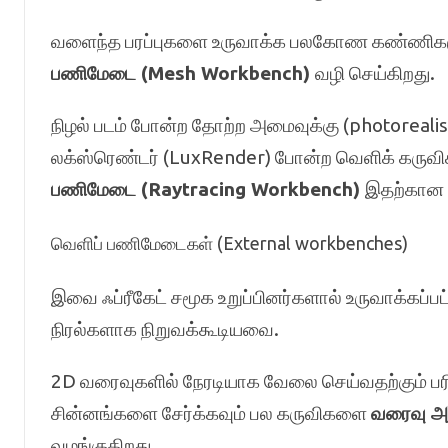
வளைந்த பரப்புகளை உருவாக்க பலகோண கண்ணிகள
பணிமேடை (Mesh Workbench)
வழி செய்கிறது.
நிழல் படம் போன்ற தோற்ற அமைவுக்கு (photoreali
லக்ஸ்ரெண்டர் (LuxRender) போன்ற வெளிக் கருவ
பணிமேடை (Raytracing Workbench)
இதற்கான 
வெளிப் பணிமேடைகள் (External workbenches)
இவை ஃப்ரீகேட் சமூக உறுப்பினர்களால் உருவாக்கப்ப
நிரல்களாக நிறுவக்கூடியவை.
2D வரைவுகளில் நேரடியாக வேலை செய்வதற்கும் பரிமா
சின்னங்களை சேர்க்கவும் பல கருவிகளை
வரைவு அ
வழங்குகிறது.