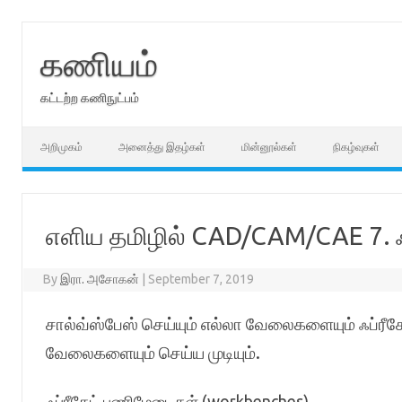
Skip
to
content
கணியம்
கட்டற்ற கணிநுட்பம்
அறிமுகம்
அனைத்து இதழ்கள்
மின்னூல்கள்
நிகழ்வுகள்
எளிய தமிழில் CAD/CAM/CAE 7. ஃப
By
இரா. அசோகன்
|
September 7, 2019
சால்வ்ஸ்பேஸ் செய்யும் எல்லா வேலைகளையும் ஃப்ரீகேட
வேலைகளையும் செய்ய முடியும்.
ஃப்ரீகேட் பணிமேடைகள் (workbenches)