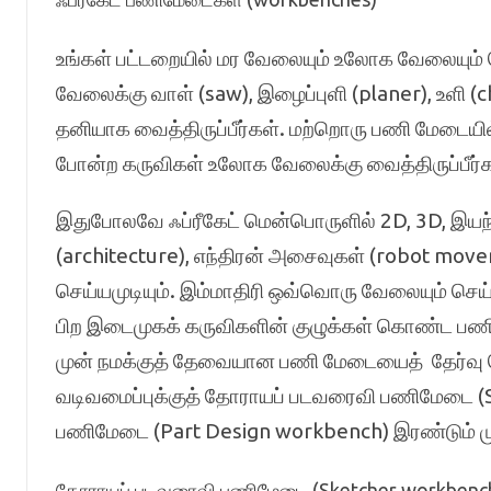
உங்கள் பட்டறையில் மர வேலையும் உலோக வேலையும் 
வேலைக்கு வாள் (saw), இழைப்புளி (planer), உளி
தனியாக வைத்திருப்பீர்கள். மற்றொரு பணி மேடையில் 
போன்ற கருவிகள் உலோக வேலைக்கு வைத்திருப்பீர்
இதுபோலவே ஃப்ரீகேட் மென்பொருளில் 2D, 3D, இயந்
(architecture), எந்திரன் அசைவுகள் (robot mov
செய்யமுடியும். இம்மாதிரி ஒவ்வொரு வேலையும் செய்
பிற இடைமுகக் கருவிகளின் குழுக்கள் கொண்ட ப
முன் நமக்குத் தேவையான பணி மேடையைத் தேர்வு ச
வடிவமைப்புக்குத் தோராயப் படவரைவி பணிமேடை (Sk
பணிமேடை (Part Design workbench) இரண்டும் ம
தோராயப் படவரைவி பணிமேடை (Sketcher workbenc