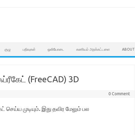
குழு
பதிவுகள்
ஒலியோடை
கணியம் அறக்கட்டளை
ABOUT
்ரீகேட் (FreeCAD) 3D
0 Comment
் செய்ய முடியும். இது தவிர மேலும் பல