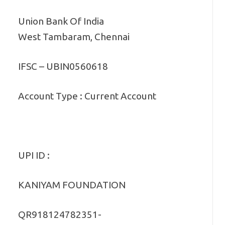
Union Bank Of India
West Tambaram, Chennai
IFSC – UBIN0560618
Account Type : Current Account
UPI ID :
KANIYAM FOUNDATION
QR918124782351-