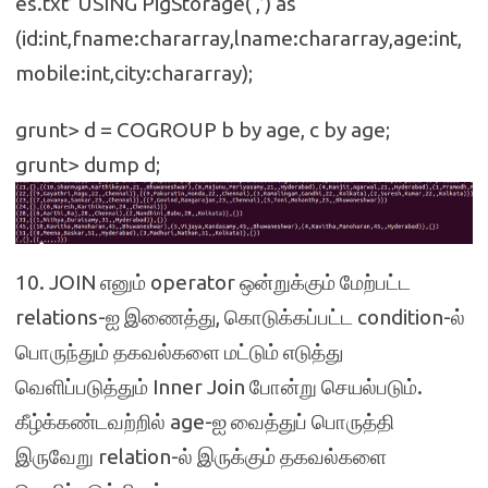
es.txt’ USING PigStorage(‘,’) as
(id:int,fname:chararray,lname:chararray,age:int,
mobile:int,city:chararray);
grunt> d = COGROUP b by age, c by age;
grunt> dump d;
10. JOIN எனும் operator ஒன்றுக்கும் மேற்பட்ட
relations-ஐ இணைத்து, கொடுக்கப்பட்ட condition-ல்
பொருந்தும் தகவல்களை மட்டும் எடுத்து
வெளிப்படுத்தும் Inner Join போன்று செயல்படும்.
கீழ்க்கண்டவற்றில் age-ஐ வைத்துப் பொருத்தி
இருவேறு relation-ல் இருக்கும் தகவல்களை