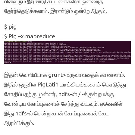
பின்வரும் இரண்டு கட்டளைகளில் ஒன்றைத்
தேர்ந்தெடுக்கலாம். இரண்டும் ஒன்றே ஆகும்.
$ pig
$ Pig –x mapreduce
இதன் வெளியீடாக grunt> உருவாவதைக் காணலாம்.
இதில் ஒருசில PigLatin வாக்கியங்களைக் கொடுத்து
சோதிப்பதற்கு முன்னர், hdfs-ன் / -க்குள் நமக்கு
வேண்டிய கோப்புகளைச் சேர்த்து விடவும். ஏனெனில்
இது hdfs-ல் சென்றுதான் கோப்புகளைத் தேட
ஆரம்பிக்கும்.