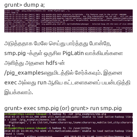
grunt> dump a;
அடுத்ததாக மேலே செய்து பார்த்தது போன்றே,
smp.pig -க்குள் ஒருசில PigLatin வாக்கியங்களை
அளித்து அதனை hdfs-ன்
/pig_examplesஎனுமிடத்தில் சேர்க்கவும். இதனை
exec அல்லது run ஆகிய கட்டளைகளைப் பயன்படுத்தி
இயக்கலாம்.
grunt> exec smp.pig (or) grunt> run smp.pig