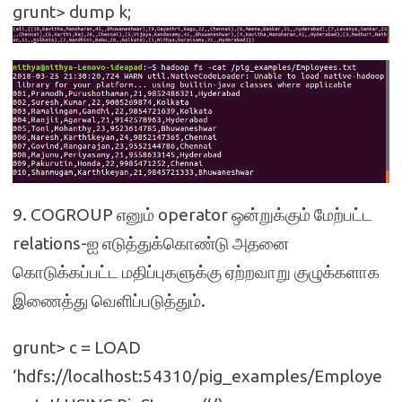
grunt> dump k;
9. COGROUP எனும் operator ஒன்றுக்கும் மேற்பட்ட
relations-ஐ எடுத்துக்கொண்டு அதனை
கொடுக்கப்பட்ட மதிப்புகளுக்கு ஏற்றவாறு குழுக்களாக
இணைத்து வெளிப்படுத்தும்.
grunt> c = LOAD
‘hdfs://localhost:54310/pig_examples/Employe