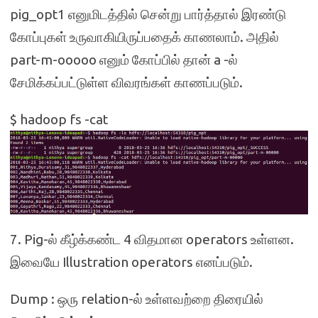
pig_opt1 எனுமிடத்தில் சென்று பார்த்தால் இரண்டு
கோப்புகள் உருவாகியிருப்பதைக் காணலாம். அதில்
part-m-ooooo எனும் கோப்பில் தான் a -ல்
சேமிக்கப்பட்டுள்ள விவரங்கள் காணப்படும்.
$ hadoop fs -cat
7. Pig-ல் கீழ்க்கண்ட 4 விதமான operators உள்ளன.
இவையே Illustration operators எனப்படும்.
Dump : ஒரு relation-ல் உள்ளவற்றை திரையில்