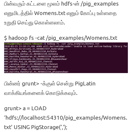
பின்வரும் கட்டளை மூலம் hdfs-ன் /pig_examples
எனுமிடத்தில் Womens.txt எனும் கோப்பு உள்ளதை
உறுதி செய்து கொள்ளலாம்.
$ hadoop fs -cat /pig_examples/Womens.txt
பின்னர் grunt> -க்குள் சென்று PigLatin
வாக்கியங்களைக் கொடுக்கவும்.
grunt> a = LOAD
‘hdfs://localhost:54310/pig_examples/Womens.
txt’ USING PigStorage(‘,’);